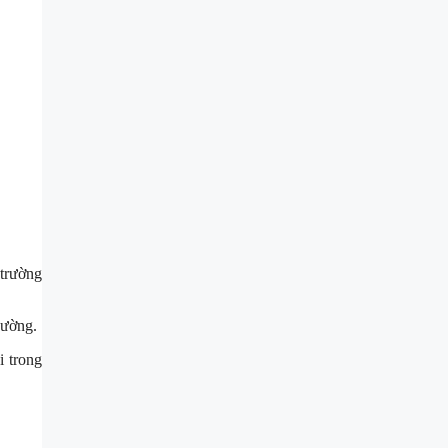
trường
đường.
i trong