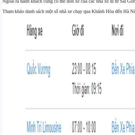
Ngoài ra hành khách cũng có thể đón xe của các nhà xe đi từ Sài G
Tham khảo danh sách một số nhà xe chạy qua Khánh Hòa đến Hà Nộ