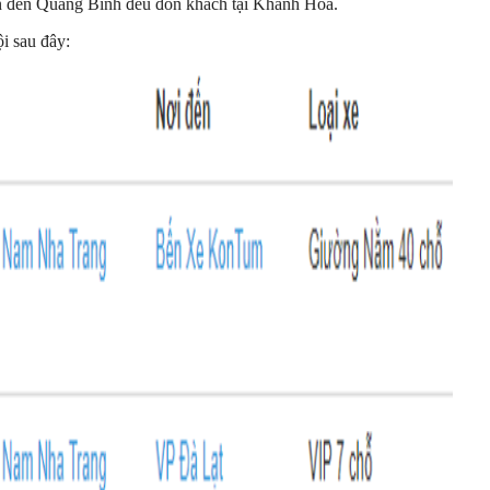
òn đến Quảng Bình đều đón khách tại Khánh Hòa.
i sau đây: