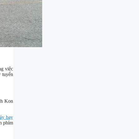
ng việc
y tuyến
ch Kon
áy bay
 phím