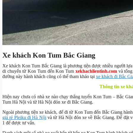
Xe khách Kon Tum Bắc Giang
Xe khách Kon Tum Bắc Giang là phương tiện được nhiều người lựa c
di chuyển từ Kon Tum đến Kon Tum
xekhachlientinh.com
và tổng
đường này hành khách cũng có thể tham khảo tại
xe khách đi Bắc Gi
Thông tin xe k
Hiện nay chưa có nhà xe nào chạy thẳng tuyến Kon Tum – Bắc Gia
Tum Hà Nội và từ Hà Nội đón xe đi Bắc Giang.
Ngoài phương tiện xe khách, để đi từ Kon Tum đến Bắc Giang hàn
giá rẻ Pleiku đi Hà Nội
và từ Hà Nội đón xe về Bắc Giang. Để đặt v
1 để được tư vấn.
Danh sách một số nhà xe xuất bến từ bến xe Kon Tum hành khách có