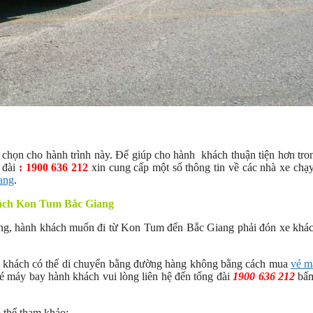
họn cho hành trình này. Để giúp cho hành khách thuận tiện hơn tro
 đài
: 1900 636 212
xin cung cấp một số thông tin về các nhà xe chạ
ang
.
hách Kon Tum Bắc Giang
ng, hành khách muốn đi từ Kon Tum đến Bắc Giang phải đón xe khá
h khách có thể di chuyển bằng đường hàng không bằng cách mua
vé m
é máy bay hành khách vui lòng liên hệ đến tổng đài
1900 636 212
bấm
 thể tham khảo: