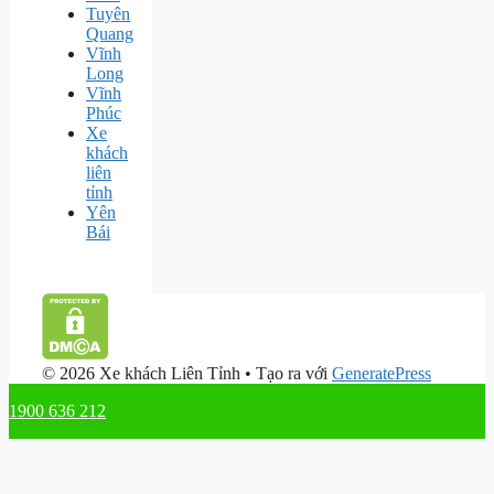
Tuyên
Quang
Vĩnh
Long
Vĩnh
Phúc
Xe
khách
liên
tỉnh
Yên
Bái
© 2026 Xe khách Liên Tỉnh
• Tạo ra với
GeneratePress
1900 636 212