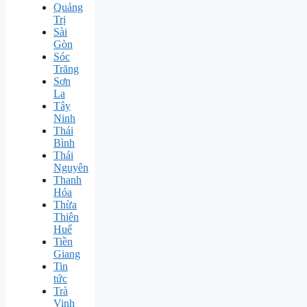
Quảng
Trị
Sài
Gòn
Sóc
Trăng
Sơn
La
Tây
Ninh
Thái
Bình
Thái
Nguyên
Thanh
Hóa
Thừa
Thiên
Huế
Tiền
Giang
Tin
tức
Trà
Vinh