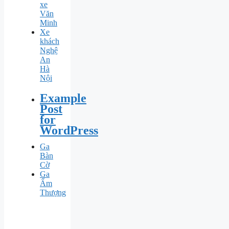
xe
Văn
Minh
Xe
khách
Nghệ
An
Hà
Nội
Example
Post
for
WordPress
Ga
Bàn
Cờ
Ga
Ấm
Thượng