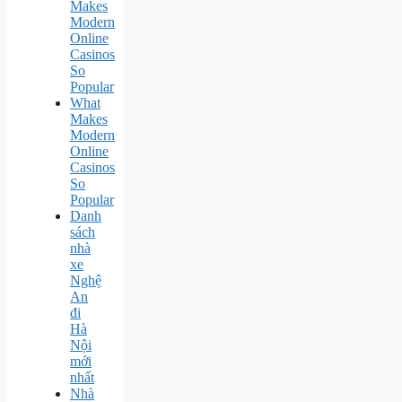
Makes
Modern
Online
Casinos
So
Popular
What
Makes
Modern
Online
Casinos
So
Popular
Danh
sách
nhà
xe
Nghệ
An
đi
Hà
Nội
mới
nhất
Nhà