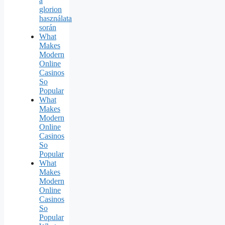
a
glorion
használata
során
What
Makes
Modern
Online
Casinos
So
Popular
What
Makes
Modern
Online
Casinos
So
Popular
What
Makes
Modern
Online
Casinos
So
Popular