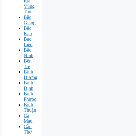
Rịa
Vũng
Tàu
Bắc
Giang
Bắc
Kạn
Bạc
Liêu
Bắc
Ninh
Bến
Tre
Bình
Dương
Bình
Định
Bình
Phước
Bình
Thuận
Cà
Mau
Cần
Thơ