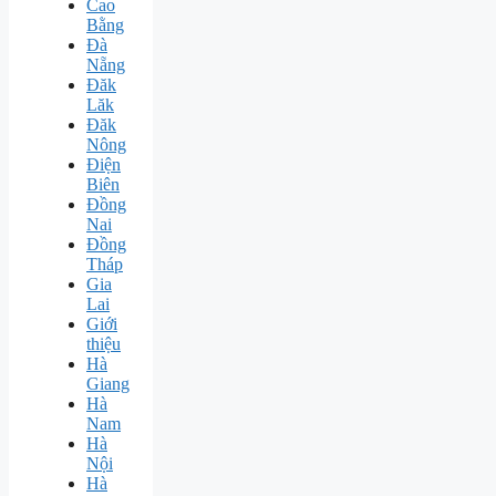
Cao
Bằng
Đà
Nẵng
Đăk
Lăk
Đăk
Nông
Điện
Biên
Đồng
Nai
Đồng
Tháp
Gia
Lai
Giới
thiệu
Hà
Giang
Hà
Nam
Hà
Nội
Hà