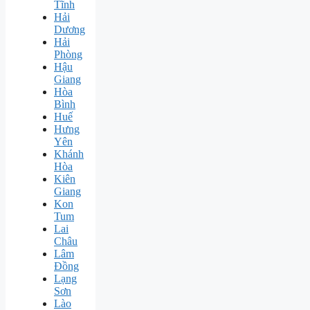
Tĩnh
Hải
Dương
Hải
Phòng
Hậu
Giang
Hòa
Bình
Huế
Hưng
Yên
Khánh
Hòa
Kiên
Giang
Kon
Tum
Lai
Châu
Lâm
Đồng
Lạng
Sơn
Lào