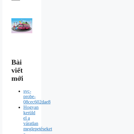
Bài
viết
mới
svc-
probe-
08cec602dae8
Hogyan
kerüld
el a
váratlan
meglepetéseket