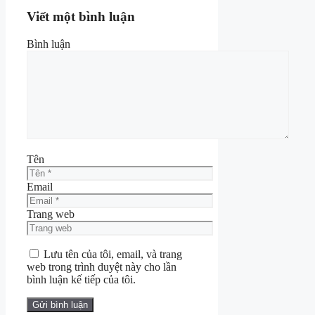
Viết một bình luận
Bình luận
Tên
Email
Trang web
Lưu tên của tôi, email, và trang
web trong trình duyệt này cho lần
bình luận kế tiếp của tôi.