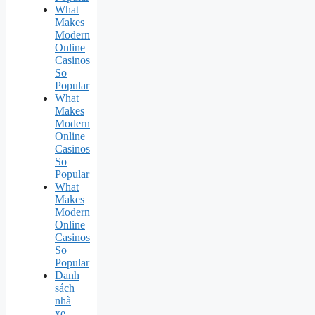
What
Makes
Modern
Online
Casinos
So
Popular
What
Makes
Modern
Online
Casinos
So
Popular
What
Makes
Modern
Online
Casinos
So
Popular
Danh
sách
nhà
xe