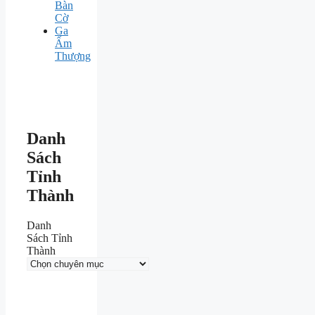
Bàn
Cờ
Ga
Ấm
Thượng
Danh
Sách
Tỉnh
Thành
Danh
Sách Tỉnh
Thành