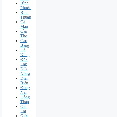
Bình
Phước
Bình
Thuận
Cà
Mau
Cần
Thơ
Cao
Bằng
Đà
Nẵng
Đăk
Lăk
Đăk
Nông
Điện
Biên
Đồng
Nai
Đồng
Tháp
Gia
Lai
Giới