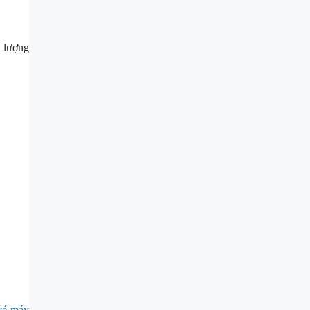
t lượng
vé máy