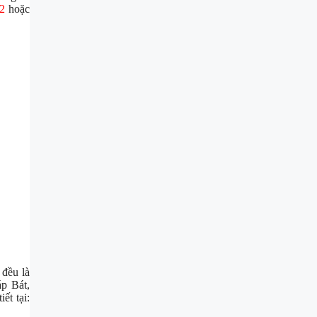
2
hoặc
 đều là
p Bát,
ết tại: