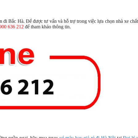
òn đi Bắc Hà. Để được tư vấn và hỗ trợ trong việc lựa chọn nhà xe chấ
1900 636 212
để tham khảo thông tin.
đừng ngần ngại, hãy mua ngay
vé máy bay giá rẻ đi Hà Nội
tại
Đại lý 