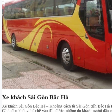
Xe khách Sài Gòn Bắc Hà
Xe khách Sài Gòn Bắc Hà – Khoảng cách từ Sài Gòn đến Bắc Hà k
Cảnh đẹp không thể chê vào đâu được, những du khách người dân có 