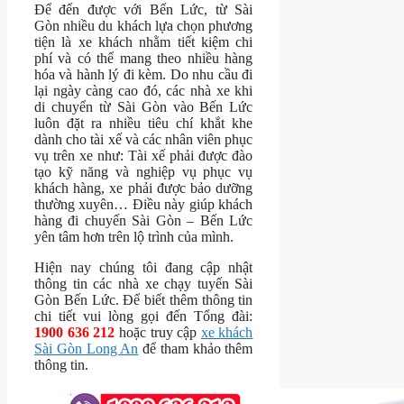
Để đến được với Bến Lức, từ Sài
Gòn nhiều du khách lựa chọn phương
tiện là xe khách nhằm tiết kiệm chi
phí và có thể mang theo nhiều hàng
hóa và hành lý đi kèm. Do nhu cầu đi
lại ngày càng cao đó, các nhà xe khi
di chuyển từ Sài Gòn vào Bến Lức
luôn đặt ra nhiều tiêu chí khắt khe
dành cho tài xế và các nhân viên phục
vụ trên xe như: Tài xế phải được đào
tạo kỹ năng và nghiệp vụ phục vụ
khách hàng, xe phải được bảo dưỡng
thường xuyên… Điều này giúp khách
hàng đi chuyến Sài Gòn – Bến Lức
yên tâm hơn trên lộ trình của mình.
Hiện nay chúng tôi đang cập nhật
thông tin các nhà xe chạy tuyến Sài
Gòn Bến Lức. Để biết thêm thông tin
chi tiết vui lòng gọi đến Tổng đài:
1900 636 212
hoặc truy cập
xe khách
Sài Gòn Long An
để tham khảo thêm
thông tin.