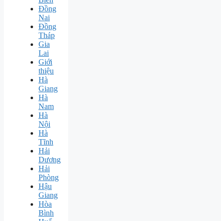
Đồng
Nai
Đồng
Tháp
Gia
Lai
Giới
thiệu
Hà
Giang
Hà
Nam
Hà
Nội
Hà
Tĩnh
Hải
Dương
Hải
Phòng
Hậu
Giang
Hòa
Bình