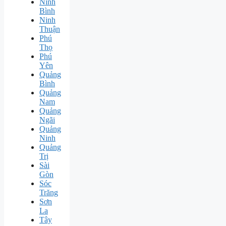
Ninh
Bình
Ninh
Thuận
Phú
Thọ
Phú
Yên
Quảng
Bình
Quảng
Nam
Quảng
Ngãi
Quảng
Ninh
Quảng
Trị
Sài
Gòn
Sóc
Trăng
Sơn
La
Tây