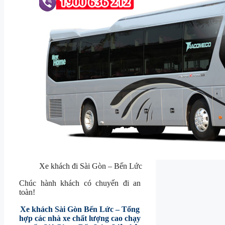
Xe khách đi Sài Gòn – Bến Lức
Chúc hành khách có chuyến đi an
toàn!
Xe khách Sài Gòn Bến Lức – Tổng
hợp các nhà xe chất lượng cao chạy