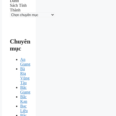
Danh
Sách Tỉnh
Thành
Chuyên
mục
An
Giang
Bà
Rịa
Vũng
Tàu
Bắc
Giang
Bắc
Kạn
Bạc
Liêu
Bắc