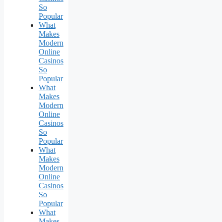
So
Popular
What
Makes
Modern
Online
Casinos
So
Popular
What
Makes
Modern
Online
Casinos
So
Popular
What
Makes
Modern
Online
Casinos
So
Popular
What
Makes