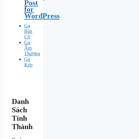
Post
for
WordPress
Ga
Bàn
Cờ
Ga
Ấm
Thượng
Ga
Kép
Danh
Sách
Tỉnh
Thành