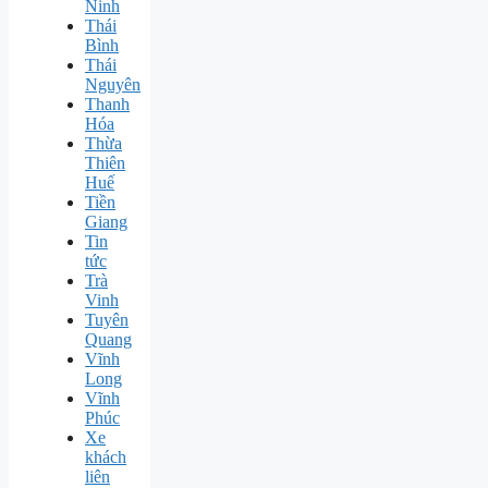
Ninh
Thái
Bình
Thái
Nguyên
Thanh
Hóa
Thừa
Thiên
Huế
Tiền
Giang
Tin
tức
Trà
Vinh
Tuyên
Quang
Vĩnh
Long
Vĩnh
Phúc
Xe
khách
liên