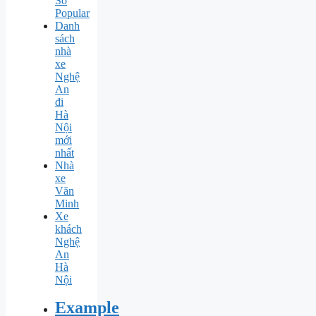
So
Popular
Danh
sách
nhà
xe
Nghệ
An
đi
Hà
Nội
mới
nhất
Nhà
xe
Văn
Minh
Xe
khách
Nghệ
An
Hà
Nội
Example