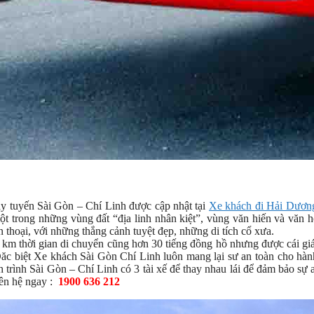
ạy tuyến Sài Gòn – Chí Linh được cập nhật tại
Xe khách đi Hải Dươn
t trong những vùng đất “địa linh nhân kiệt”, vùng văn hiến và văn 
n thoại, với những thắng cảnh tuyệt đẹp, những di tích cổ xưa.
m thời gian di chuyển cũng hơn 30 tiếng đồng hồ nhưng được cái gi
 Đăc biệt Xe khách Sài Gòn Chí Linh luôn mang lại sư an toàn cho hà
h trình Sài Gòn – Chí Linh có 3 tài xế để thay nhau lái để đảm bảo sự 
ên hệ ngay :
1900 636 212