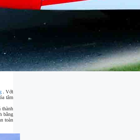
g
. Với
hóa tâm
á thành
nh bằng
an toàn