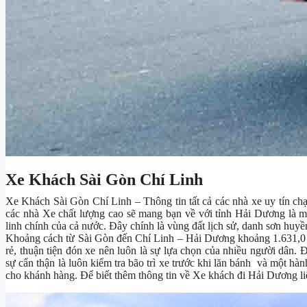
Xe Khách Sài Gòn Chí Linh
Xe Khách Sài Gòn Chí Linh – Thông tin tất cả các nhà xe uy tín ch
các nhà Xe chất lượng cao sẽ mang bạn về với tỉnh Hải Dương là mộ
linh chính của cả nước. Đây chính là vùng đất lịch sử, danh sơn huyề
Khoảng cách từ Sài Gòn đến Chí Linh – Hải Dương khoảng 1.631,0 k
rẻ, thuận tiện đón xe nên luôn là sự lựa chọn của nhiều người dân.
sự cẩn thận là luôn kiểm tra bão trì xe trước khi lăn bánh và một hàn
cho khánh hàng. Để biết thêm thông tin về Xe khách đi Hải Dương li