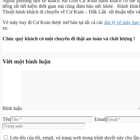
Ngoài phương tiện xe khách Sài Gòn Cư Kuin hành khách có thế lự
tiếng rất tiết kiệm thời gian mà cũng đảm bảo sức khỏe. Hành khá
Thuột hành khách di chuyển về Cư Kuin – Đắk Lắk rất thuận tiện v
Vé máy bay đi Cư Kuin được mở bán tại tất cả các
đại lý vé máy bay
xe.
Chúc quý khách có một chuyến đi thật an toàn và chất lượng !
Viết một bình luận
Bình luận
Tên
Email
Lưu tên của tôi, email, và trang web trong trình duyệt này cho lần 