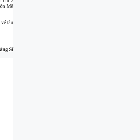
 chỉ 2
uôn Mê
 vé tàu
àng Sĩ