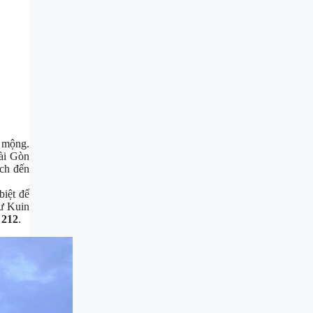
 mộng.
Sài Gòn
ịch đến
biệt để
Cư Kuin
 212
.