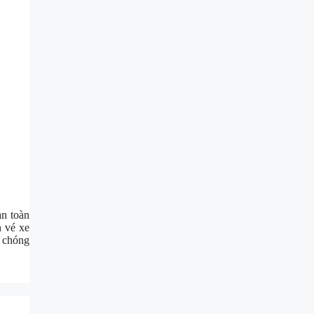
an toàn
n vé xe
h chóng