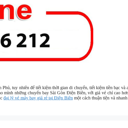
Phủ, tuy nhiên để tiết kiệm thời gian di chuyển, tiết kiệm tiền bạc và 
cho mình những chuyến bay Sài Gòn Điện Biên, với giá vé chỉ cao hơ
ác
đại lý vé máy bay giá rẻ tại Điện Biên
một cách thuận tiện và nhan