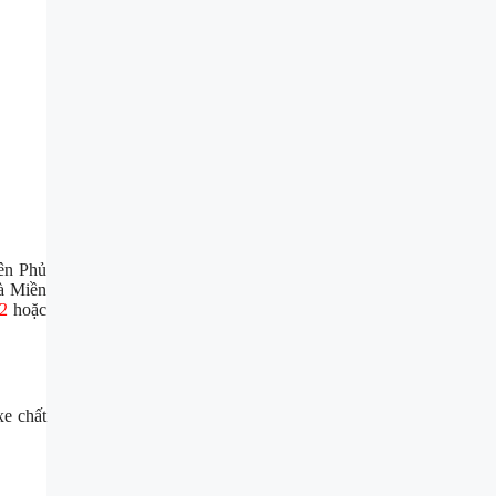
iên Phủ
và Miền
12
hoặc
xe chất