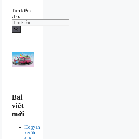
Tìm kiếm
cho:
Bài
viết
mới
Hogyan
kerüld
el a