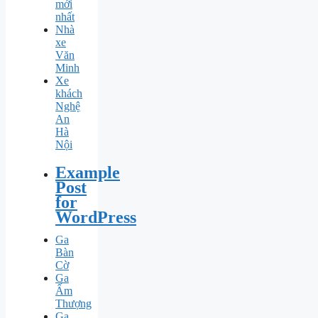
mới
nhất
Nhà
xe
Văn
Minh
Xe
khách
Nghệ
An
Hà
Nội
Example
Post
for
WordPress
Ga
Bàn
Cờ
Ga
Ấm
Thượng
Ga