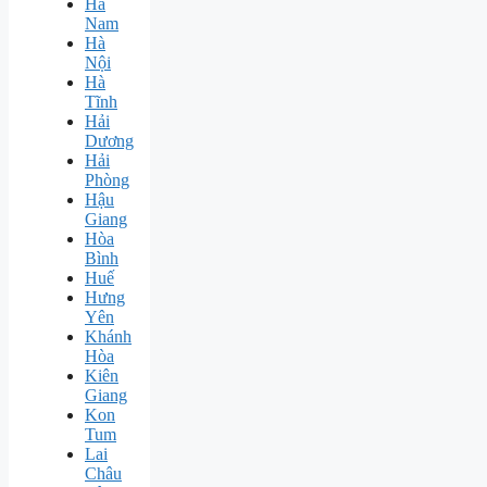
Hà
Nam
Hà
Nội
Hà
Tĩnh
Hải
Dương
Hải
Phòng
Hậu
Giang
Hòa
Bình
Huế
Hưng
Yên
Khánh
Hòa
Kiên
Giang
Kon
Tum
Lai
Châu