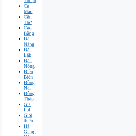
Thuận
Cà
Mau
Cần
Thơ
Cao
Bằng
Đà
Nẵng
Đăk
Lăk
Đăk
Nông
Điện
Biên
Đồng
Nai
Đồng
Tháp
Gia
Lai
Giới
thiệu
Hà
Giang