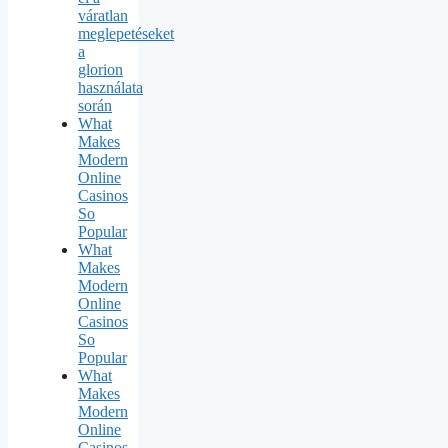
váratlan
meglepetéseket
a
glorion
használata
során
What
Makes
Modern
Online
Casinos
So
Popular
What
Makes
Modern
Online
Casinos
So
Popular
What
Makes
Modern
Online
Casinos