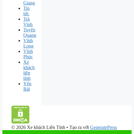
Giang
Tin
tức
Trà
Vinh
Tuyên
Quang
Vĩnh
Long
Vĩnh
Phúc
Xe
khách
liên
tỉnh
Yên
Bái
© 2026 Xe khách Liên Tỉnh
• Tạo ra với
GeneratePress