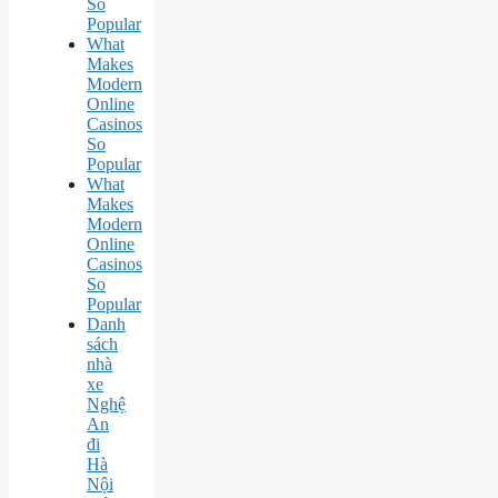
So
Popular
What
Makes
Modern
Online
Casinos
So
Popular
What
Makes
Modern
Online
Casinos
So
Popular
Danh
sách
nhà
xe
Nghệ
An
đi
Hà
Nội