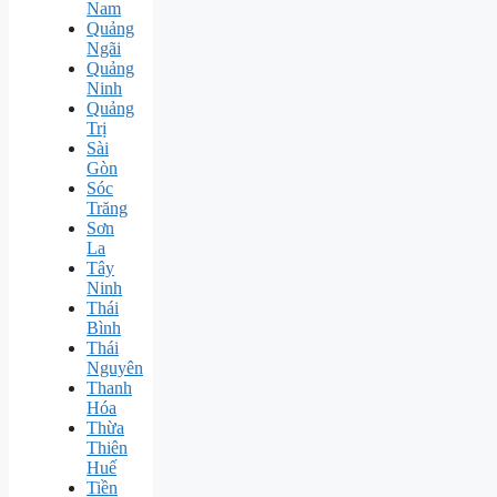
Nam
Quảng
Ngãi
Quảng
Ninh
Quảng
Trị
Sài
Gòn
Sóc
Trăng
Sơn
La
Tây
Ninh
Thái
Bình
Thái
Nguyên
Thanh
Hóa
Thừa
Thiên
Huế
Tiền