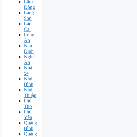
Lâm
Đồng
Lạng
Sơn
Lào
Cai
Long
An
Nam
Định
Nghệ
An
Nhà
xe
Ninh
Bình
Ninh
Thuận
Phú
Thọ
Phú
Yên
Quảng
Bình
Quảng