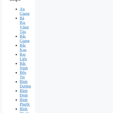
An
Giang
Bà
Rịa
Vũng
Tàu
Bắc
Giang
Bắc
Kạn
Bạc
Liêu
Bắc
Ninh
Bến
Tre
Bình
Dương
Bình
Định
Bình
Phước
Bình