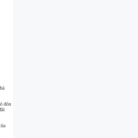
 bà
đó đón
đãi
của