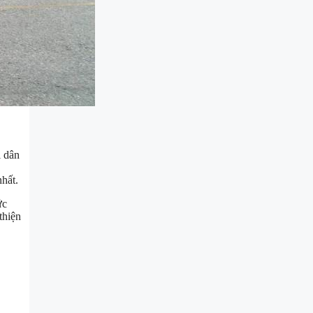
i dân
hất.
ức
thiện