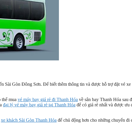
yến Sài Gòn Đông Sơn. Để biết thêm thông tin và được hỗ trợ đặt vé xe
ó thể mua
vé máy bay giá rẻ đi Thanh Hóa
về sân bay Thanh Hóa sau 
ủa
đại lý vé máy bay giá rẻ tại Thanh Hóa
để có giá rẻ nhất và được ưu 
i
xe khách Sài Gòn Thanh Hóa
để chủ động hơn cho những chuyến đi 