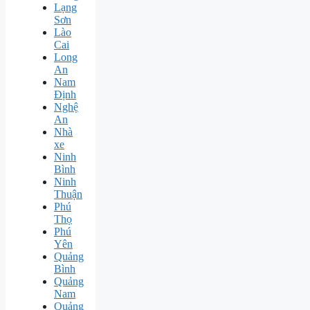
Lạng
Sơn
Lào
Cai
Long
An
Nam
Định
Nghệ
An
Nhà
xe
Ninh
Bình
Ninh
Thuận
Phú
Thọ
Phú
Yên
Quảng
Bình
Quảng
Nam
Quảng