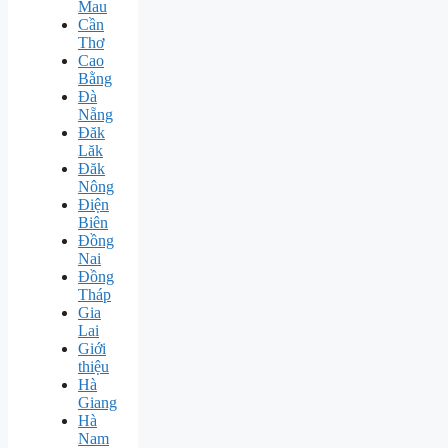
Mau
Cần
Thơ
Cao
Bằng
Đà
Nẵng
Đăk
Lăk
Đăk
Nông
Điện
Biên
Đồng
Nai
Đồng
Tháp
Gia
Lai
Giới
thiệu
Hà
Giang
Hà
Nam