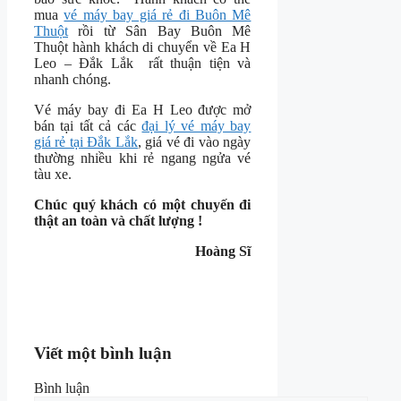
mua
vé máy bay giá rẻ đi Buôn Mê
Thuột
rồi từ Sân Bay Buôn Mê
Thuột hành khách di chuyển về Ea H
Leo – Đắk Lắk rất thuận tiện và
nhanh chóng.
Vé máy bay đi Ea H Leo được mở
bán tại tất cả các
đại lý vé máy bay
giá rẻ tại Đắk Lắk
, giá vé đi vào ngày
thường nhiều khi rẻ ngang ngửa vé
tàu xe.
Chúc quý khách có một chuyến đi
thật an toàn và chất lượng !
Hoàng Sĩ
Viết một bình luận
Bình luận