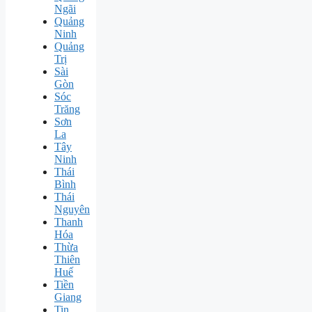
Ngãi
Quảng
Ninh
Quảng
Trị
Sài
Gòn
Sóc
Trăng
Sơn
La
Tây
Ninh
Thái
Bình
Thái
Nguyên
Thanh
Hóa
Thừa
Thiên
Huế
Tiền
Giang
Tin