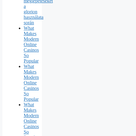
meglepetéseket
a
glorion
használata
során
What
Makes
Modern
Online
Casinos
So
Popular
What
Makes
Modern
Online
Casinos
So
Popular
What
Makes
Modern
Online
Casinos
So