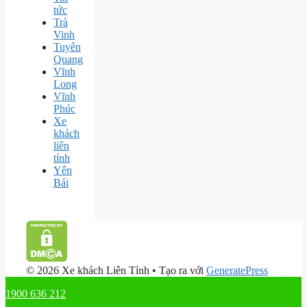
tức
Trà
Vinh
Tuyên
Quang
Vĩnh
Long
Vĩnh
Phúc
Xe
khách
liên
tỉnh
Yên
Bái
© 2026 Xe khách Liên Tỉnh
• Tạo ra với
GeneratePress
1900 636 212