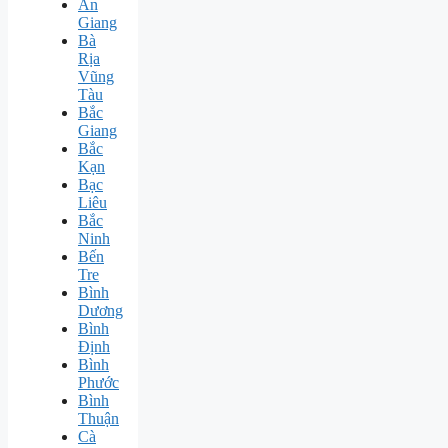
An
Giang
Bà
Rịa
Vũng
Tàu
Bắc
Giang
Bắc
Kạn
Bạc
Liêu
Bắc
Ninh
Bến
Tre
Bình
Dương
Bình
Định
Bình
Phước
Bình
Thuận
Cà