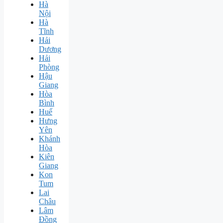
Hà
Nội
Hà
Tĩnh
Hải
Dương
Hải
Phòng
Hậu
Giang
Hòa
Bình
Huế
Hưng
Yên
Khánh
Hòa
Kiên
Giang
Kon
Tum
Lai
Châu
Lâm
Đồng