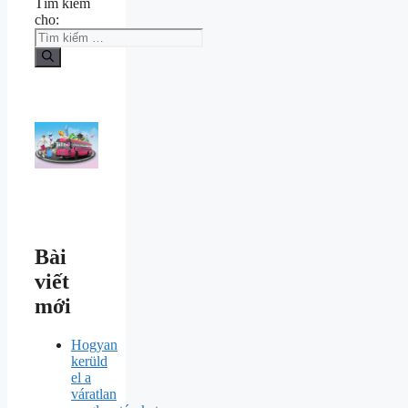
Tìm kiếm
cho:
Bài
viết
mới
Hogyan
kerüld
el a
váratlan