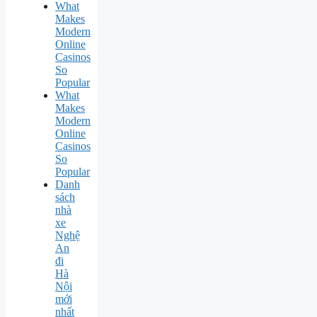
What
Makes
Modern
Online
Casinos
So
Popular
What
Makes
Modern
Online
Casinos
So
Popular
Danh
sách
nhà
xe
Nghệ
An
đi
Hà
Nội
mới
nhất