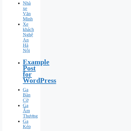
Nhà
xe
Văn
Minh
Xe
khách
Nghệ
An
Hà
Nội
Example
Post
for
WordPress
Ga
Bàn
Cờ
Ga
Ấm
Thượng
Ga
Kép