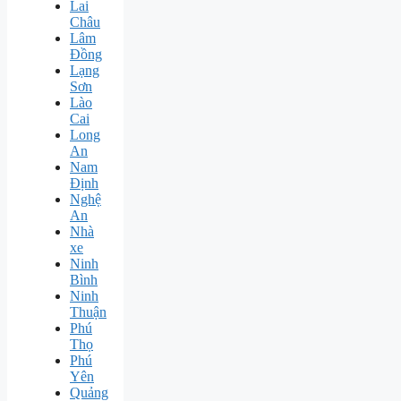
Lai
Châu
Lâm
Đồng
Lạng
Sơn
Lào
Cai
Long
An
Nam
Định
Nghệ
An
Nhà
xe
Ninh
Bình
Ninh
Thuận
Phú
Thọ
Phú
Yên
Quảng