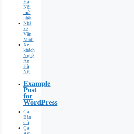
Hà
Nội
mới
nhất
Nhà
xe
Văn
Minh
Xe
khách
Nghệ
An
Hà
Nội
Example
Post
for
WordPress
Ga
Bàn
Cờ
Ga
Ấm