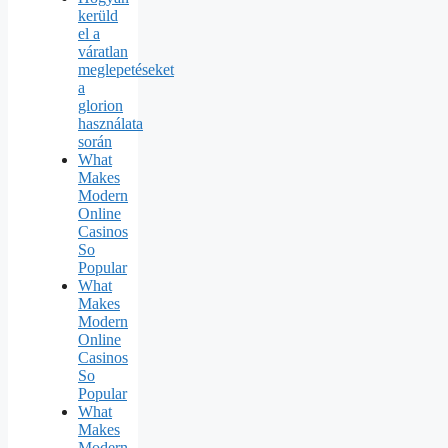
kerüld
el a
váratlan
meglepetéseket
a
glorion
használata
során
What
Makes
Modern
Online
Casinos
So
Popular
What
Makes
Modern
Online
Casinos
So
Popular
What
Makes
Modern