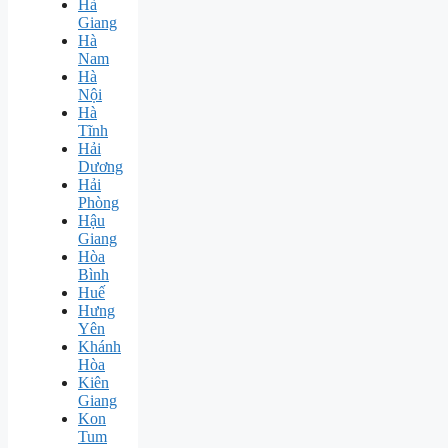
Hà
Giang
Hà
Nam
Hà
Nội
Hà
Tĩnh
Hải
Dương
Hải
Phòng
Hậu
Giang
Hòa
Bình
Huế
Hưng
Yên
Khánh
Hòa
Kiên
Giang
Kon
Tum