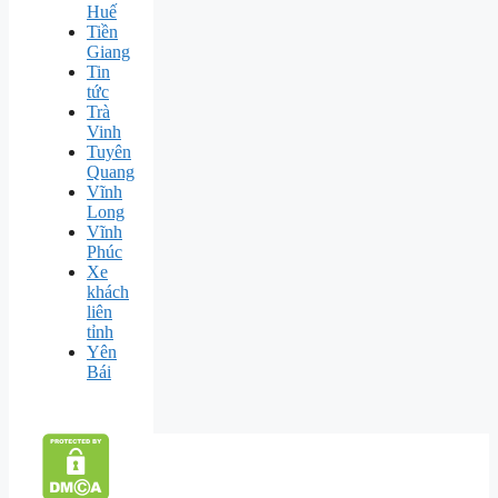
Huế
Tiền
Giang
Tin
tức
Trà
Vinh
Tuyên
Quang
Vĩnh
Long
Vĩnh
Phúc
Xe
khách
liên
tỉnh
Yên
Bái