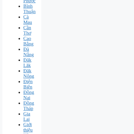
Phước
Bình
Thuận
Cà
Mau
Cần
Thơ
Cao
Bằng
Đà
Nẵng
Đăk
Lăk
Đăk
Nông
Điện
Biên
Đồng
Nai
Đồng
Tháp
Gia
Lai
Giới
thiệu