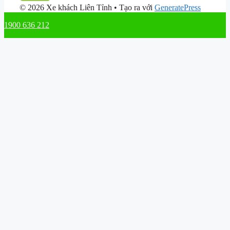
© 2026 Xe khách Liên Tỉnh
• Tạo ra với
GeneratePress
1900 636 212