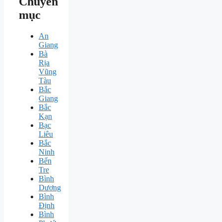
Chuyên
mục
An
Giang
Bà
Rịa
Vũng
Tàu
Bắc
Giang
Bắc
Kạn
Bạc
Liêu
Bắc
Ninh
Bến
Tre
Bình
Dương
Bình
Định
Bình