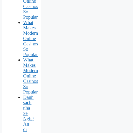
Online
Casinos
So
Popular
What
Makes
Modern
Online
Casinos
So
Popular
What
Makes
Modern
Online
Casinos
So
Popular
Danh
sách
nhà
xe
Nghệ
An
đi