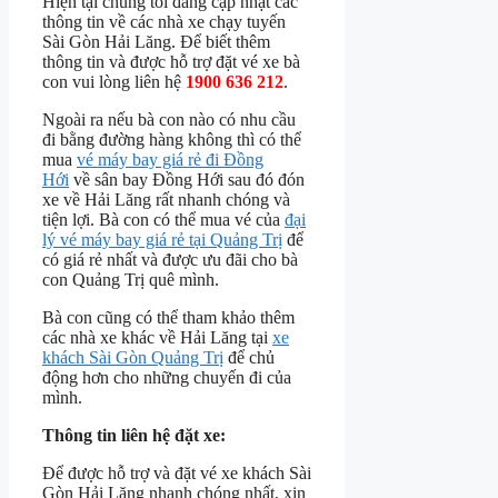
Hiện tại chúng tôi đang cập nhật các
thông tin về các nhà xe chạy tuyến
Sài Gòn Hải Lăng. Để biết thêm
thông tin và được hỗ trợ đặt vé xe bà
con vui lòng liên hệ
1900 636 212
.
Ngoài ra nếu bà con nào có nhu cầu
đi bằng đường hàng không thì có thể
mua
vé máy bay giá rẻ đi Đồng
Hới
về sân bay Đồng Hới sau đó đón
xe về Hải Lăng rất nhanh chóng và
tiện lợi. Bà con có thể mua vé của
đại
lý vé máy bay giá rẻ tại Quảng Trị
để
có giá rẻ nhất và được ưu đãi cho bà
con Quảng Trị quê mình.
Bà con cũng có thể tham khảo thêm
các nhà xe khác về Hải Lăng tại
xe
khách Sài Gòn Quảng Trị
để chủ
động hơn cho những chuyến đi của
mình.
Thông tin liên hệ đặt xe:
Để được hỗ trợ và đặt vé xe khách Sài
Gòn Hải Lăng nhanh chóng nhất, xin