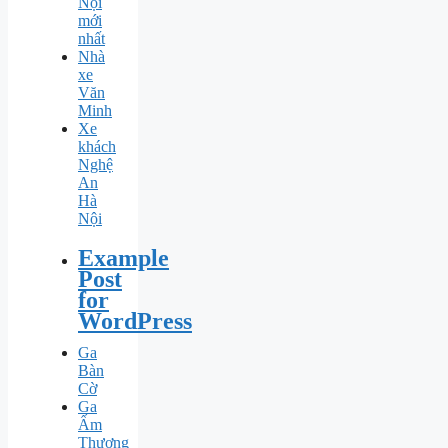
Nội
mới
nhất
Nhà
xe
Văn
Minh
Xe
khách
Nghệ
An
Hà
Nội
Example
Post
for
WordPress
Ga
Bàn
Cờ
Ga
Ấm
Thượng