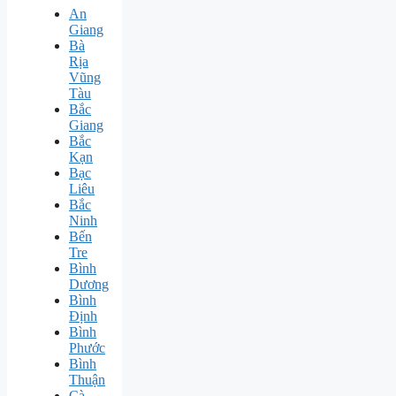
An
Giang
Bà
Rịa
Vũng
Tàu
Bắc
Giang
Bắc
Kạn
Bạc
Liêu
Bắc
Ninh
Bến
Tre
Bình
Dương
Bình
Định
Bình
Phước
Bình
Thuận
Cà