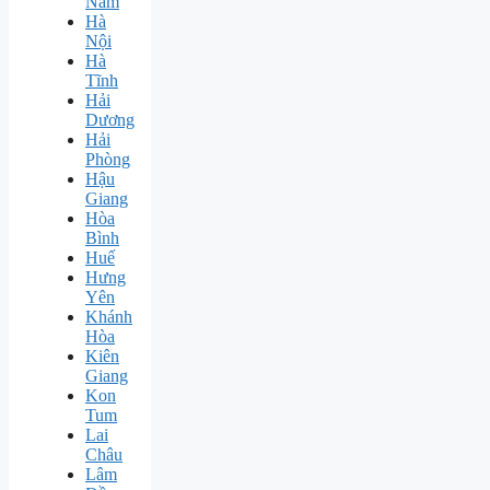
Nam
Hà
Nội
Hà
Tĩnh
Hải
Dương
Hải
Phòng
Hậu
Giang
Hòa
Bình
Huế
Hưng
Yên
Khánh
Hòa
Kiên
Giang
Kon
Tum
Lai
Châu
Lâm