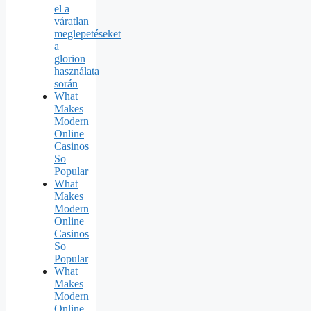
el a
váratlan
meglepetéseket
a
glorion
használata
során
What
Makes
Modern
Online
Casinos
So
Popular
What
Makes
Modern
Online
Casinos
So
Popular
What
Makes
Modern
Online