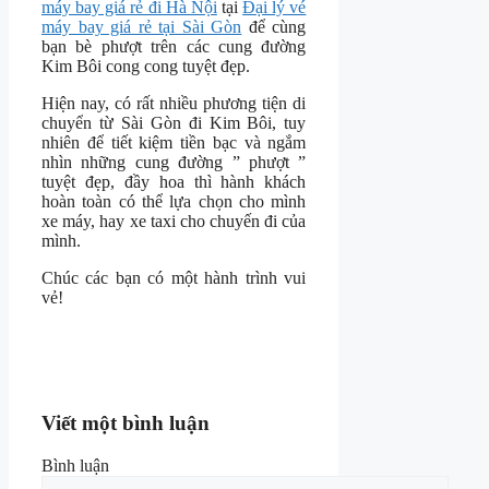
máy bay giá rẻ đi Hà Nội
tại
Đại lý vé
máy bay giá rẻ tại Sài Gòn
để cùng
bạn bè phượt trên các cung đường
Kim Bôi cong cong tuyệt đẹp.
Hiện nay, có rất nhiều phương tiện di
chuyển từ Sài Gòn đi Kim Bôi, tuy
nhiên để tiết kiệm tiền bạc và ngắm
nhìn những cung đường ” phượt ”
tuyệt đẹp, đầy hoa thì hành khách
hoàn toàn có thể lựa chọn cho mình
xe máy, hay xe taxi cho chuyến đi của
mình.
Chúc các bạn có một hành trình vui
vẻ!
Viết một bình luận
Bình luận