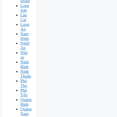
Đồng
Lạng
Sơn
Lào
Cai
Long
An
Nam
Định
Nghệ
An
Nhà
xe
Ninh
Bình
Ninh
Thuận
Phú
Thọ
Phú
Yên
Quảng
Bình
Quảng
Nam