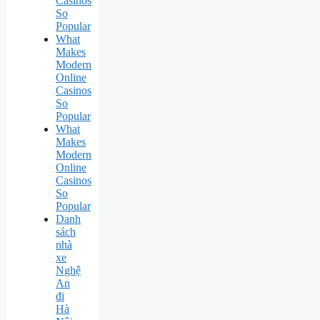
Casinos
So
Popular
What
Makes
Modern
Online
Casinos
So
Popular
What
Makes
Modern
Online
Casinos
So
Popular
Danh
sách
nhà
xe
Nghệ
An
đi
Hà