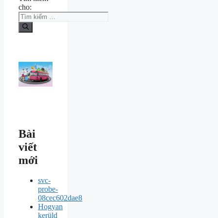
cho:
Bài
viết
mới
svc-
probe-
08cec602dae8
Hogyan
kerüld