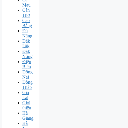
Mau
Cần
Thơ
Cao
Bằng
Đà
Nẵng
Đăk
Lăk
Đăk
Nông
Điện
Biên
Đồng
Nai
Đồng
Tháp
Gia
Lai
Giới
thiệu
Hà
Giang
Hà