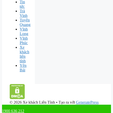
Tin
tức
Trà
Vinh
Tuyên
Quang
Vĩnh
Long
Vĩnh
Phúc
Xe
khách
liên
tỉnh
Yên
Bái
© 2026 Xe khách Liên Tỉnh
• Tạo ra với
GeneratePress
1900 636 212