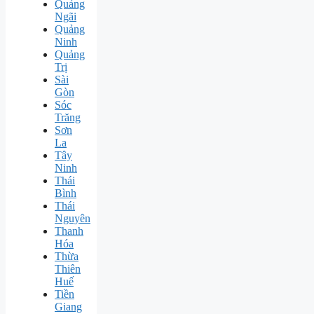
Quảng
Ngãi
Quảng
Ninh
Quảng
Trị
Sài
Gòn
Sóc
Trăng
Sơn
La
Tây
Ninh
Thái
Bình
Thái
Nguyên
Thanh
Hóa
Thừa
Thiên
Huế
Tiền
Giang