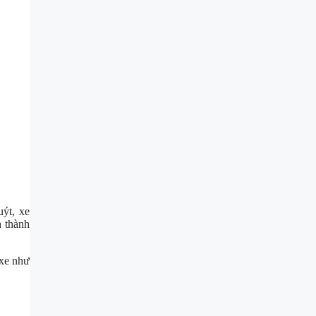
uýt, xe
h thành
xe như