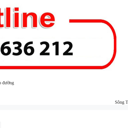
o đường
Sông 