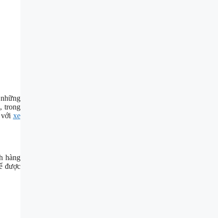
 những
, trong
 với
xe
ch hàng
ể được