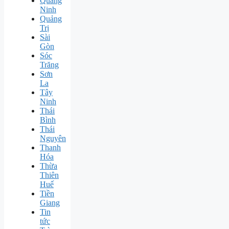
Quảng
Ninh
Quảng
Trị
Sài
Gòn
Sóc
Trăng
Sơn
La
Tây
Ninh
Thái
Bình
Thái
Nguyên
Thanh
Hóa
Thừa
Thiên
Huế
Tiền
Giang
Tin
tức