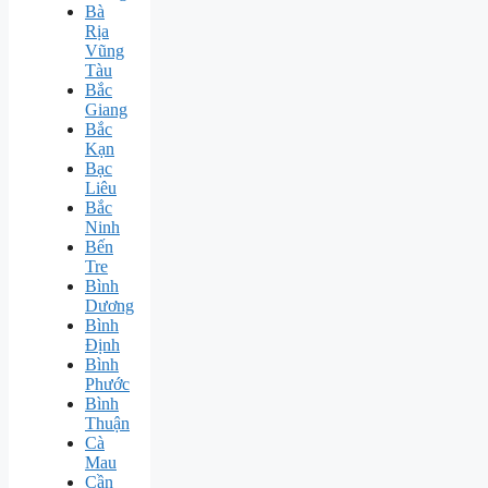
Bà
Rịa
Vũng
Tàu
Bắc
Giang
Bắc
Kạn
Bạc
Liêu
Bắc
Ninh
Bến
Tre
Bình
Dương
Bình
Định
Bình
Phước
Bình
Thuận
Cà
Mau
Cần