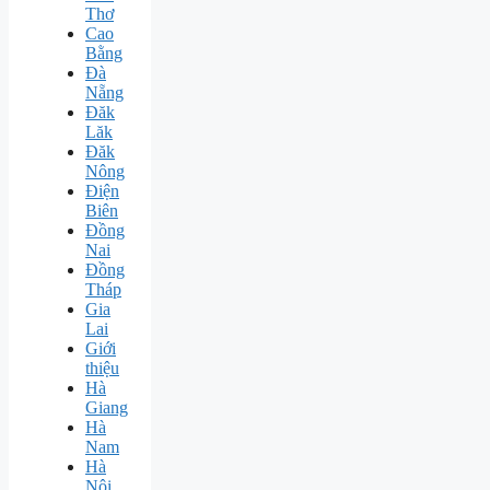
Thơ
Cao
Bằng
Đà
Nẵng
Đăk
Lăk
Đăk
Nông
Điện
Biên
Đồng
Nai
Đồng
Tháp
Gia
Lai
Giới
thiệu
Hà
Giang
Hà
Nam
Hà
Nội