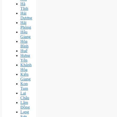
Hà
Tĩnh
Hải
Dương
Hải
Phòng
Hậu
Giang
Hòa
Bình
Huế
Hưng
Yên
Khánh
Hòa
Kiên
Giang
Kon
Tum
Lai
Châu
Lâm
Đồng
Lạng
Sơn