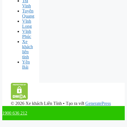
Trà
Vinh
Tuyên
Quang
Vĩnh
Long
Vĩnh
Phúc
Xe
khách
liên
tỉnh
Yên
Bái
© 2026 Xe khách Liên Tỉnh
• Tạo ra với
GeneratePress
1900 636 212