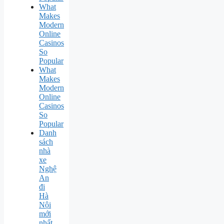
What
Makes
Modern
Online
Casinos
So
Popular
What
Makes
Modern
Online
Casinos
So
Popular
Danh
sách
nhà
xe
Nghệ
An
đi
Hà
Nội
mới
nhất