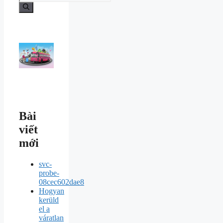
Bài
viết
mới
svc-
probe-
08cec602dae8
Hogyan
kerüld
el a
váratlan