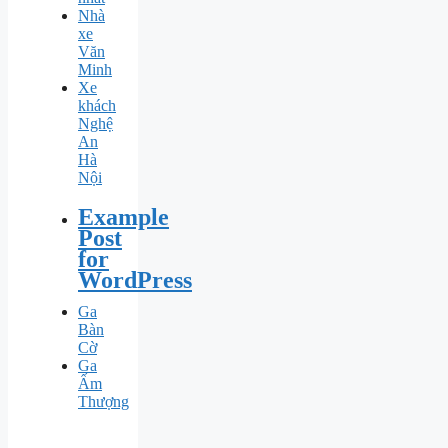
Nhà
xe
Văn
Minh
Xe
khách
Nghệ
An
Hà
Nội
Example
Post
for
WordPress
Ga
Bàn
Cờ
Ga
Ấm
Thượng