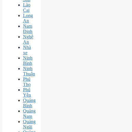
Lào
Cai
Long
An
Nam
Định
Nghệ
An
Nhà
xe
Ninh
Bình
Ninh
Thuận
Phú
Thọ
Phú
Yên
Quảng
Bình
Quảng
Nam
Quảng
Ngãi