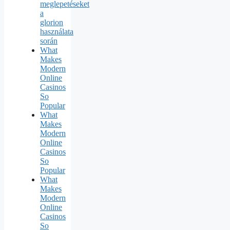
meglepetéseket
a
glorion
használata
során
What
Makes
Modern
Online
Casinos
So
Popular
What
Makes
Modern
Online
Casinos
So
Popular
What
Makes
Modern
Online
Casinos
So