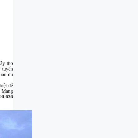
ầy thơ
y tuyến
quan du
biệt để
 – Mang
00 636