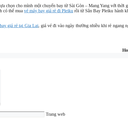
ựa chọn cho mình một chuyến bay từ Sài Gòn – Mang Yang với thời g
ch có thể mua
vé máy bay giá rẻ đi Pleiku
rồi từ Sân Bay Pleiku hành k
bay giá rẻ tại Gia Lai
, giá vé đi vào ngày thường nhiều khi rẻ ngang 
Ho
Trang web