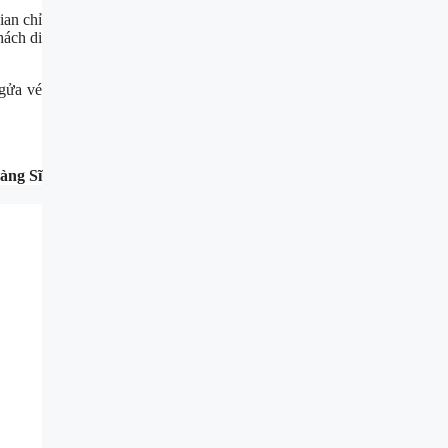
ian chỉ
hách di
ngửa vé
àng Sĩ