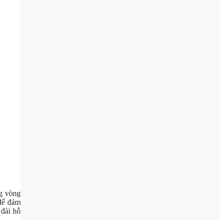
g vòng
 để đảm
 đài hỗ