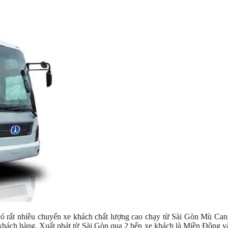
có rất nhiều chuyến xe khách chất lượng cao chạy từ Sài Gòn Mù Ca
 khách hàng. Xuất phát từ Sài Gòn qua 2 bến xe khách là Miền Đông 