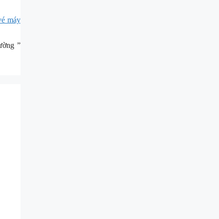
vé máy
đường ”