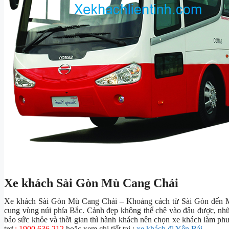
Xe khách Sài Gòn Mù Cang Chải
Xe khách Sài Gòn Mù Cang Chải – Khoảng cách từ Sài Gòn đến M
cung vùng núi phía Bắc. Cảnh đẹp không thể chê vào đâu được, nhữ
bảo sức khỏe và thời gian thì hành khách nên chọn xe khách làm phươ
trợ
: 1900 636 212
hoặc xem chi tiết tại :
xe khách đi Yên Bái