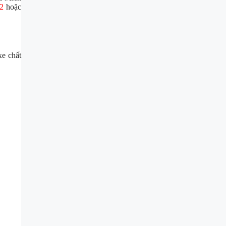
12
hoặc
xe chất