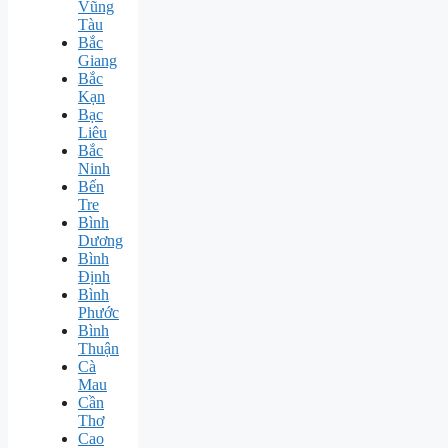
Vũng
Tàu
Bắc
Giang
Bắc
Kạn
Bạc
Liêu
Bắc
Ninh
Bến
Tre
Bình
Dương
Bình
Định
Bình
Phước
Bình
Thuận
Cà
Mau
Cần
Thơ
Cao