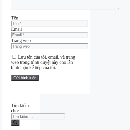
Tên
Email
Trang web
Lưu tên của tôi, email, và trang
web trong trình duyệt này cho lần
bình luận kế tiếp của tôi.
Tìm kiếm
cho: