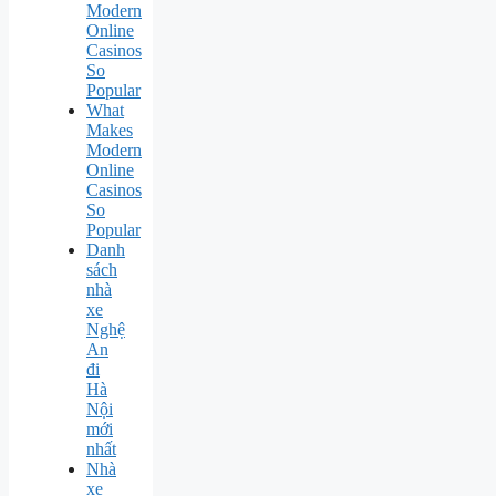
Modern
Online
Casinos
So
Popular
What
Makes
Modern
Online
Casinos
So
Popular
Danh
sách
nhà
xe
Nghệ
An
đi
Hà
Nội
mới
nhất
Nhà
xe