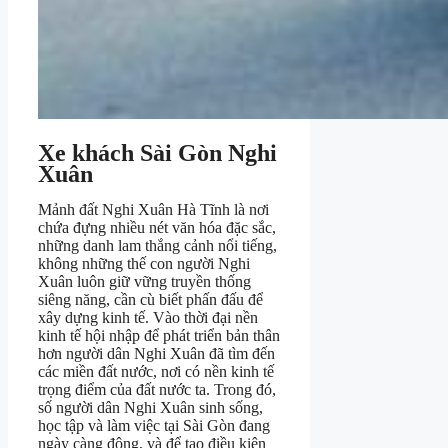
Xe khách Sài Gòn Nghi
Xuân
Mảnh đất Nghi Xuân Hà Tĩnh là nơi
chứa đựng nhiều nét văn hóa đặc sắc,
những danh lam thắng cảnh nổi tiếng,
không những thế con người Nghi
Xuân luôn giữ vững truyền thống
siêng năng, cần cù biết phấn đấu để
xây dựng kinh tế. Vào thời đại nền
kinh tế hội nhập để phát triển bản thân
hơn người dân Nghi Xuân đã tìm đến
các miền đất nước, nơi có nền kinh tế
trọng điểm của đất nước ta. Trong đó,
số người dân Nghi Xuân sinh sống,
học tập và làm việc tại Sài Gòn đang
ngày càng đông, và để tạo điều kiện