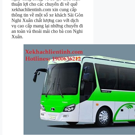
thuận lợi cho các chuyến đi về quê
xekhachlientinh.com xin cung cấp
thông tin về một số xe khách Sài Gòn
Nghi Xuân chất lượng cao với dịch
vụ cao cấp mang lại những chuyến đi
an toàn và thoải mái cho bà con Nghi
Xuân.