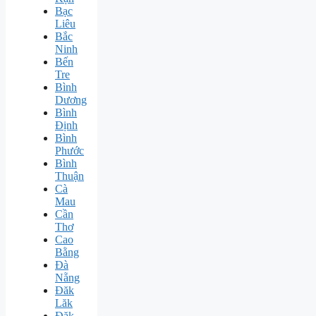
Bạc
Liêu
Bắc
Ninh
Bến
Tre
Bình
Dương
Bình
Định
Bình
Phước
Bình
Thuận
Cà
Mau
Cần
Thơ
Cao
Bằng
Đà
Nẵng
Đăk
Lăk
Đăk