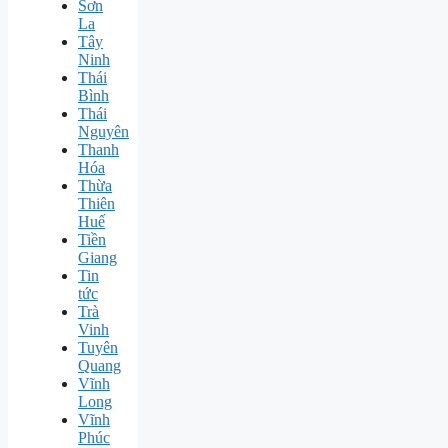
Sơn
La
Tây
Ninh
Thái
Bình
Thái
Nguyên
Thanh
Hóa
Thừa
Thiên
Huế
Tiền
Giang
Tin
tức
Trà
Vinh
Tuyên
Quang
Vĩnh
Long
Vĩnh
Phúc