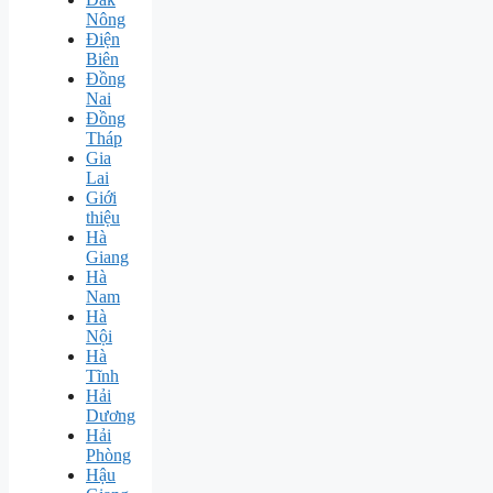
Nông
Điện
Biên
Đồng
Nai
Đồng
Tháp
Gia
Lai
Giới
thiệu
Hà
Giang
Hà
Nam
Hà
Nội
Hà
Tĩnh
Hải
Dương
Hải
Phòng
Hậu