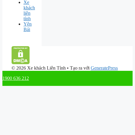
Xe
khách
liên
tỉnh
Yên
Bái
© 2026 Xe khách Liên Tỉnh
• Tạo ra với
GeneratePress
1900 636 212