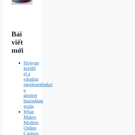
Bài
viết
mới
Hogyan
kerüld
el a
váratlan
meglepetéseket
a
glorion
használata
során
What
Makes
Modern
Online
Casinos