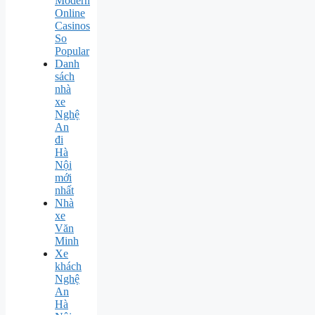
Modern
Online
Casinos
So
Popular
Danh
sách
nhà
xe
Nghệ
An
đi
Hà
Nội
mới
nhất
Nhà
xe
Văn
Minh
Xe
khách
Nghệ
An
Hà