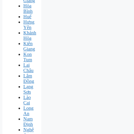
Giang
Hòa
Bình
Huế
Hưng
Yên
Khánh
Hòa
Kiên
Giang
Kon
Tum
Lai
Châu
Lâm
Đồng
Lạng
Sơn
Lào
Cai
Long
An
Nam
Định
Nghệ