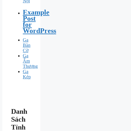
Nội
Example
Post
for
WordPress
Ga
Bàn
Cờ
Ga
Ấm
Thượng
Ga
Kép
Danh
Sách
Tỉnh