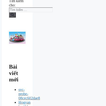
Tìm kiếm
cho:
Bài
viết
mới
svc-
probe-
08cec602dae8
Hogyan