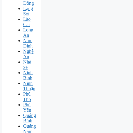
Đồng
Lạng
Sơn
Lào
Cai
Long
An
Nam
Định
Nghệ
An
Nhà
xe
Ninh
Bình
Ninh
Thuận
Phú
Thọ
Phú
Yên
Quảng
Bình
Quảng
Nam