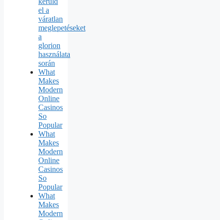
kerüld
el a
váratlan
meglepetéseket
a
glorion
használata
során
What
Makes
Modern
Online
Casinos
So
Popular
What
Makes
Modern
Online
Casinos
So
Popular
What
Makes
Modern