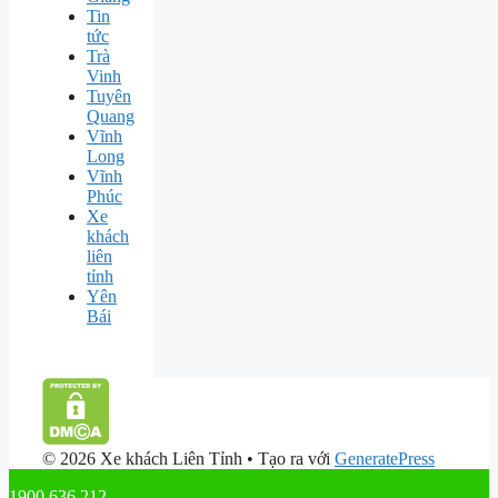
Tin
tức
Trà
Vinh
Tuyên
Quang
Vĩnh
Long
Vĩnh
Phúc
Xe
khách
liên
tỉnh
Yên
Bái
© 2026 Xe khách Liên Tỉnh
• Tạo ra với
GeneratePress
1900 636 212