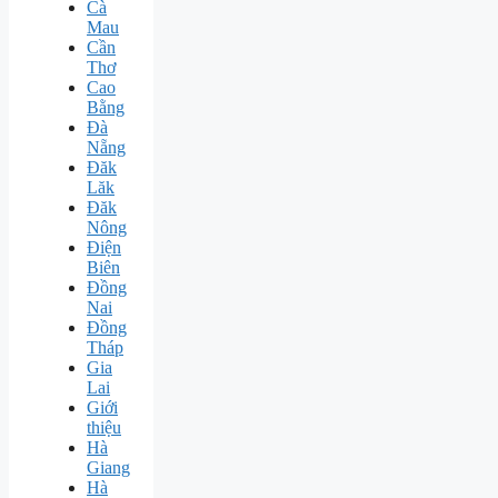
Cà
Mau
Cần
Thơ
Cao
Bằng
Đà
Nẵng
Đăk
Lăk
Đăk
Nông
Điện
Biên
Đồng
Nai
Đồng
Tháp
Gia
Lai
Giới
thiệu
Hà
Giang
Hà