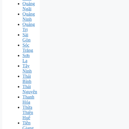
Quảng
Ngãi
Quảng
Ninh
Quảng
Trị
Sài
Gòn
Sóc
Trăng
Sơn
La
Tây
Ninh
Thái
Bình
Thái
Nguyên
Thanh
Hóa
Thừa
Thiên
Huế
Tiền
Giang