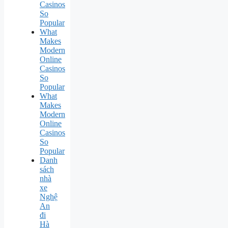
Casinos
So
Popular
What
Makes
Modern
Online
Casinos
So
Popular
What
Makes
Modern
Online
Casinos
So
Popular
Danh
sách
nhà
xe
Nghệ
An
đi
Hà