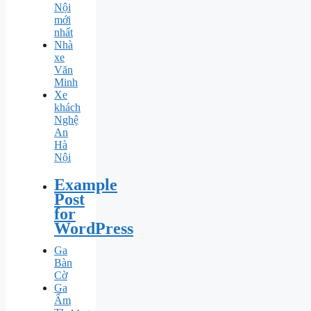
Nội
mới
nhất
Nhà
xe
Văn
Minh
Xe
khách
Nghệ
An
Hà
Nội
Example
Post
for
WordPress
Ga
Bàn
Cờ
Ga
Ấm