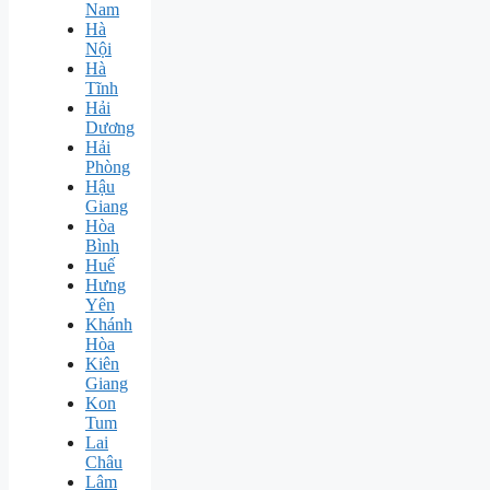
Nam
Hà
Nội
Hà
Tĩnh
Hải
Dương
Hải
Phòng
Hậu
Giang
Hòa
Bình
Huế
Hưng
Yên
Khánh
Hòa
Kiên
Giang
Kon
Tum
Lai
Châu
Lâm