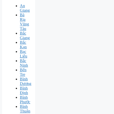
An
Giang
Bà
Rịa
Vũng
Tàu
Bắc
Giang
Bắc
Kạn
Bạc
Liêu
Bắc
Ninh
Bến
Tre
Bình
Dương
Bình
Định
Bình
Phước
Bình
Thuận