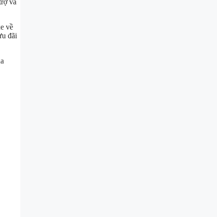
trợ và
xe về
ưu đãi
ủa