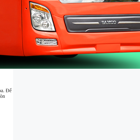
òa. Để
Gòn