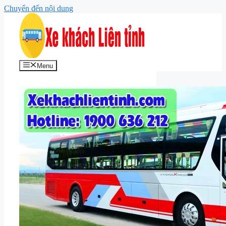
Chuyển đến nội dung
Menu