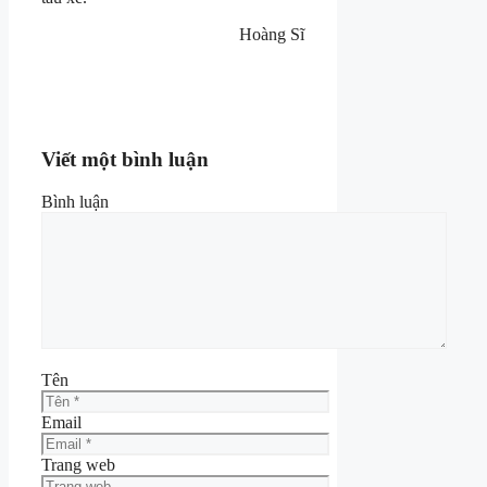
Hoàng Sĩ
Viết một bình luận
Bình luận
Tên
Email
Trang web