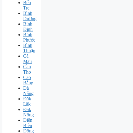
Bến
Tre
Bình
Dương
Bình
Định
Bình
Phước
Bình
Thuận
Cà
Mau
Cần
Thơ
Cao
Bằng
Đà
Nẵng
Đăk
Lăk
Đăk
Nông
Điện
Biên
Đồng