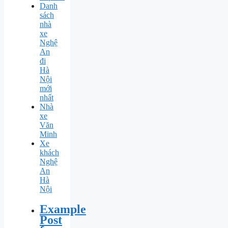
Danh
sách
nhà
xe
Nghệ
An
đi
Hà
Nội
mới
nhất
Nhà
xe
Văn
Minh
Xe
khách
Nghệ
An
Hà
Nội
Example
Post