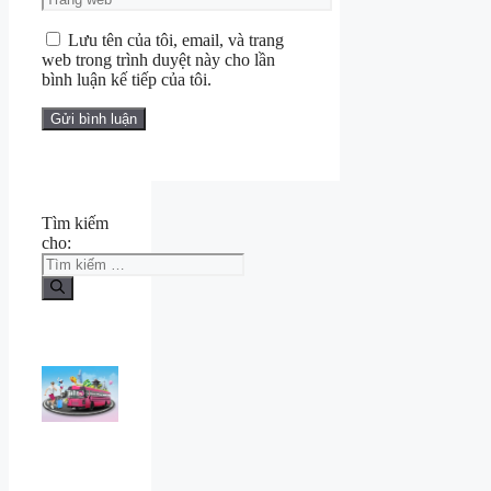
Lưu tên của tôi, email, và trang
web trong trình duyệt này cho lần
bình luận kế tiếp của tôi.
Tìm kiếm
cho: