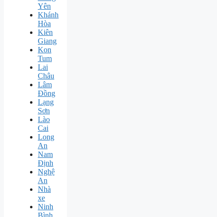
Yên
Khánh
Hòa
Kiên
Giang
Kon
Tum
Lai
Châu
Lâm
Đồng
Lạng
Sơn
Lào
Cai
Long
An
Nam
Định
Nghệ
An
Nhà
xe
Ninh
Bình