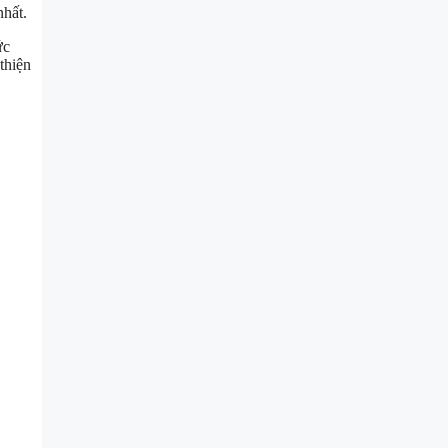
nhất.
ức
thiện