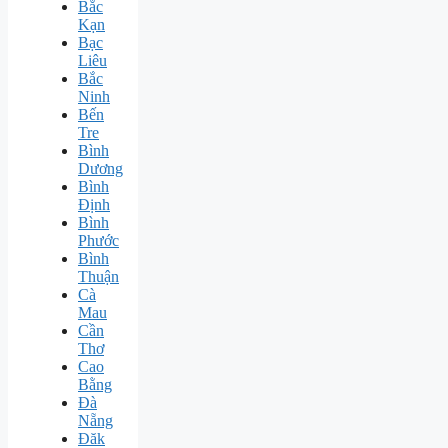
Bắc
Kạn
Bạc
Liêu
Bắc
Ninh
Bến
Tre
Bình
Dương
Bình
Định
Bình
Phước
Bình
Thuận
Cà
Mau
Cần
Thơ
Cao
Bằng
Đà
Nẵng
Đăk