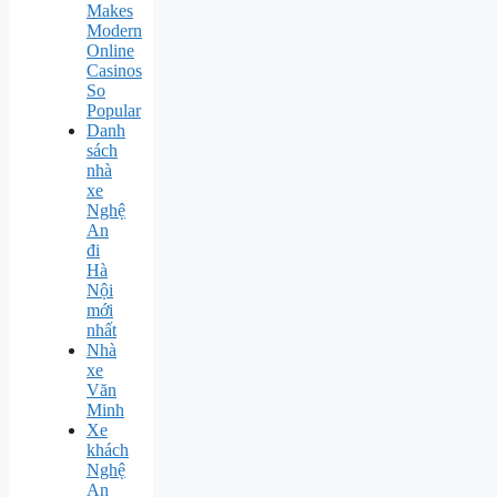
Makes
Modern
Online
Casinos
So
Popular
Danh
sách
nhà
xe
Nghệ
An
đi
Hà
Nội
mới
nhất
Nhà
xe
Văn
Minh
Xe
khách
Nghệ
An