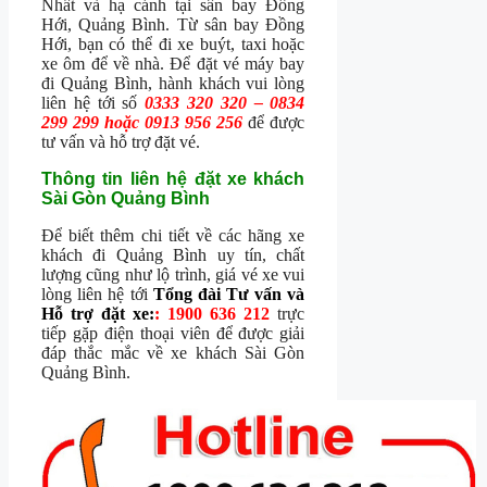
Nhất và hạ cánh tại sân bay Đồng
Hới, Quảng Bình. Từ sân bay Đồng
Hới, bạn có thể đi xe buýt, taxi hoặc
xe ôm để về nhà. Để đặt vé máy bay
đi Quảng Bình, hành khách vui lòng
liên hệ tới số
0333 320 320 – 0834
299 299 hoặc 0913 956 256
để được
tư vấn và hỗ trợ đặt vé.
Thông tin liên hệ đặt xe khách
Sài Gòn Quảng Bình
Để biết thêm chi tiết về các hãng xe
khách đi Quảng Bình uy tín, chất
lượng cũng như lộ trình, giá vé xe vui
lòng liên hệ tới
Tổng đài Tư vấn và
Hỗ trợ đặt xe:
: 1900 636 212
trực
tiếp gặp điện thoại viên để được giải
đáp thắc mắc về xe khách Sài Gòn
Quảng Bình.