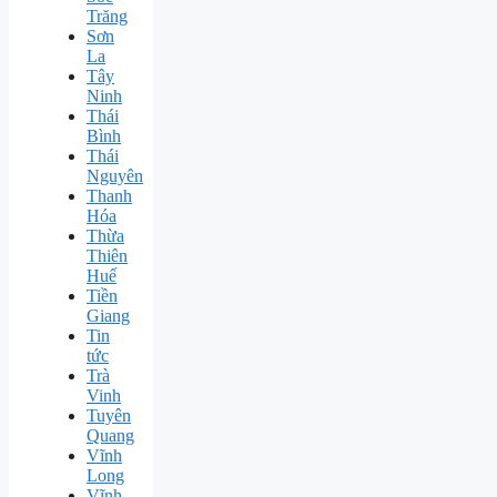
Trăng
Sơn
La
Tây
Ninh
Thái
Bình
Thái
Nguyên
Thanh
Hóa
Thừa
Thiên
Huế
Tiền
Giang
Tin
tức
Trà
Vinh
Tuyên
Quang
Vĩnh
Long
Vĩnh