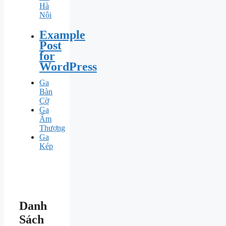
Hà
Nội
Example
Post
for
WordPress
Ga
Bàn
Cờ
Ga
Ấm
Thượng
Ga
Kép
Danh
Sách