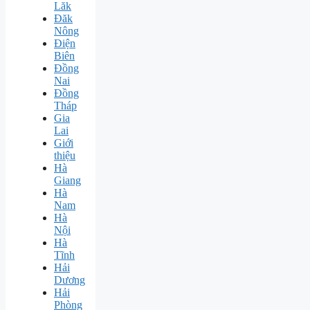
Lăk
Đăk
Nông
Điện
Biên
Đồng
Nai
Đồng
Tháp
Gia
Lai
Giới
thiệu
Hà
Giang
Hà
Nam
Hà
Nội
Hà
Tĩnh
Hải
Dương
Hải
Phòng