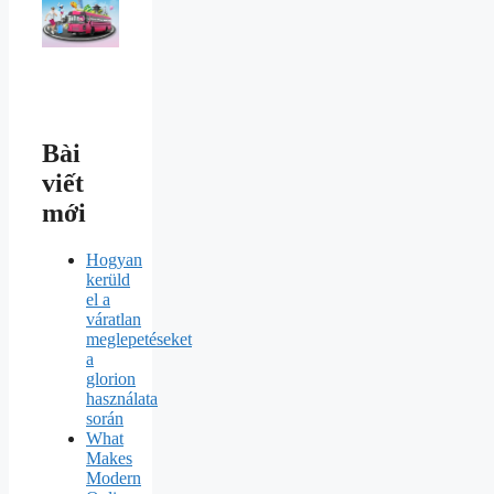
Bài
viết
mới
Hogyan
kerüld
el a
váratlan
meglepetéseket
a
glorion
használata
során
What
Makes
Modern