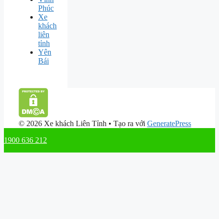
Phúc
Xe
khách
liên
tỉnh
Yên
Bái
© 2026 Xe khách Liên Tỉnh
• Tạo ra với
GeneratePress
1900 636 212