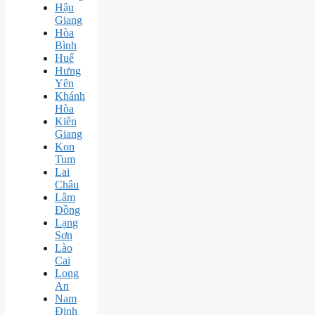
Hậu
Giang
Hòa
Bình
Huế
Hưng
Yên
Khánh
Hòa
Kiên
Giang
Kon
Tum
Lai
Châu
Lâm
Đồng
Lạng
Sơn
Lào
Cai
Long
An
Nam
Định