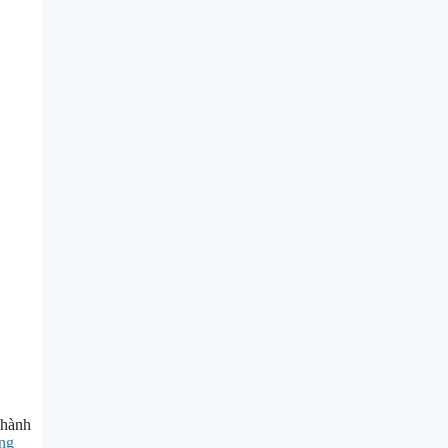
 hành
ng