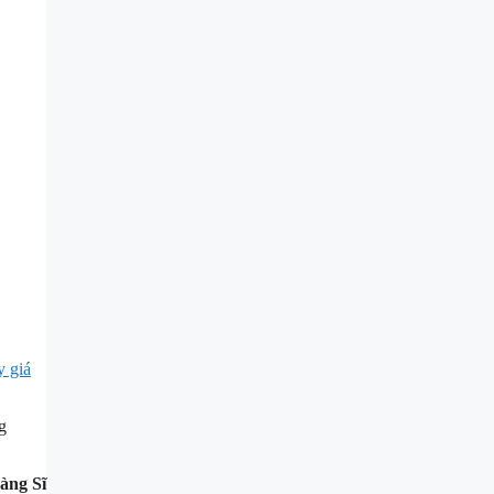
y giá
g
àng Sĩ