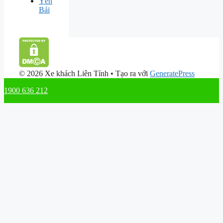
Yên
Bái
© 2026 Xe khách Liên Tỉnh
• Tạo ra với
GeneratePress
1900 636 212