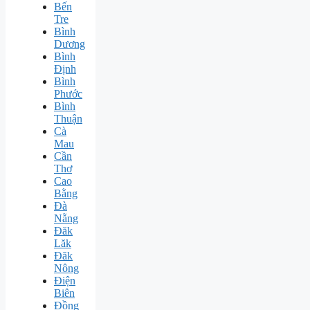
Bến
Tre
Bình
Dương
Bình
Định
Bình
Phước
Bình
Thuận
Cà
Mau
Cần
Thơ
Cao
Bằng
Đà
Nẵng
Đăk
Lăk
Đăk
Nông
Điện
Biên
Đồng