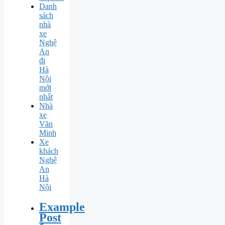
Danh
sách
nhà
xe
Nghệ
An
đi
Hà
Nội
mới
nhất
Nhà
xe
Văn
Minh
Xe
khách
Nghệ
An
Hà
Nội
Example
Post