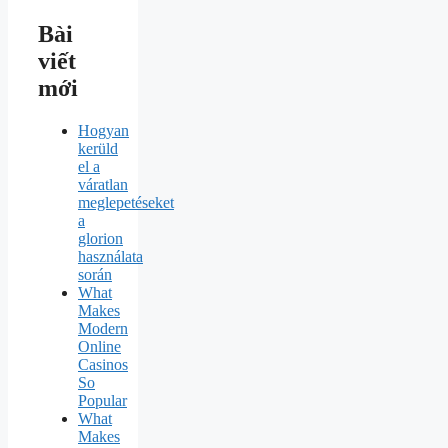
Bài
viết
mới
Hogyan
kerüld
el a
váratlan
meglepetéseket
a
glorion
használata
során
What
Makes
Modern
Online
Casinos
So
Popular
What
Makes