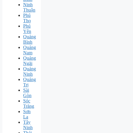
Ninh
Thuận
Phú
Thọ
Phú
Yên
Quảng
Bình
Quảng
Nam
Quảng
Ngãi
Quảng
Ninh
Quảng
Trị
Sài
Gòn
Sóc
Trăng
Sơn
La
Tây
Ninh
Thái