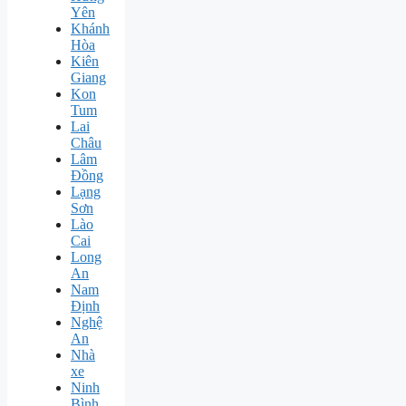
Yên
Khánh
Hòa
Kiên
Giang
Kon
Tum
Lai
Châu
Lâm
Đồng
Lạng
Sơn
Lào
Cai
Long
An
Nam
Định
Nghệ
An
Nhà
xe
Ninh
Bình