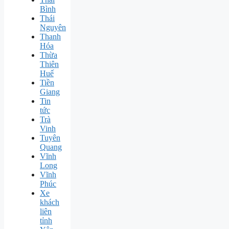
Bình
Thái
Nguyên
Thanh
Hóa
Thừa
Thiên
Huế
Tiền
Giang
Tin
tức
Trà
Vinh
Tuyên
Quang
Vĩnh
Long
Vĩnh
Phúc
Xe
khách
liên
tỉnh