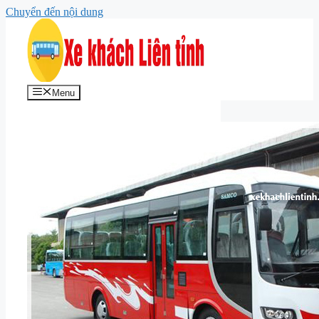
Chuyển đến nội dung
Menu