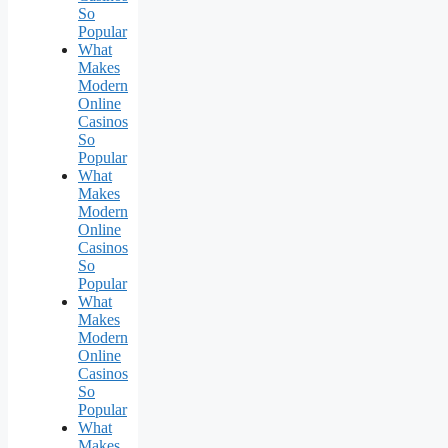
So
Popular
What
Makes
Modern
Online
Casinos
So
Popular
What
Makes
Modern
Online
Casinos
So
Popular
What
Makes
Modern
Online
Casinos
So
Popular
What
Makes