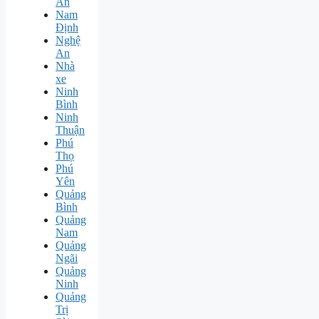
An
Nam
Định
Nghệ
An
Nhà
xe
Ninh
Bình
Ninh
Thuận
Phú
Thọ
Phú
Yên
Quảng
Bình
Quảng
Nam
Quảng
Ngãi
Quảng
Ninh
Quảng
Trị