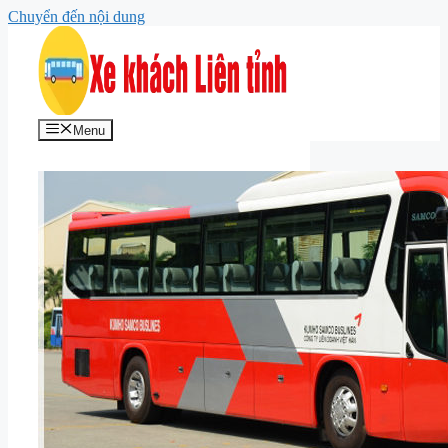
Chuyển đến nội dung
Menu