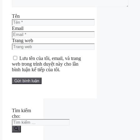
Tên
Email
Trang web
Lưu tên của tôi, email, và trang
web trong trình duyệt này cho lần
bình luận kế tiếp của tôi.
Tìm kiếm
cho: