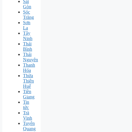
Sài
Gòn
Sóc
Trăng
Sơn
La
Tây
Ninh
Thái
Bình
Thái
Nguyên
Thanh
Hóa
Thừa
Thiên
Huế
Tiền
Giang
Tin
tức
Trà
Vinh
Tuyên
Quang