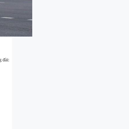
g đài: