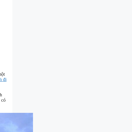
một
h đi
ch
 có