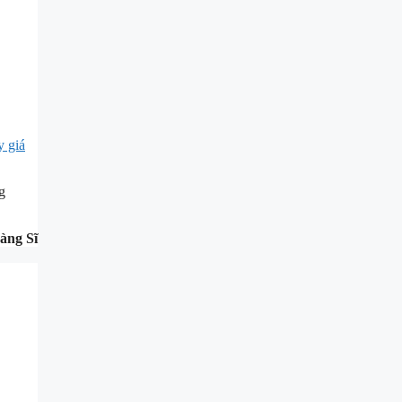
y giá
g
àng Sĩ