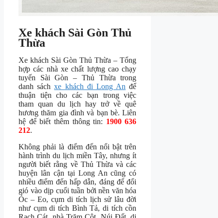
Xe khách Sài Gòn Thủ
Thừa
Xe khách Sài Gòn Thủ Thừa – Tổng
hợp các nhà xe chất lượng cao chạy
tuyến Sài Gòn – Thủ Thừa trong
danh sách
xe khách đi Long An
để
thuận tiện cho các bạn trong việc
tham quan du lịch hay trở về quê
hương thăm gia đình và bạn bè. Liên
hệ để biết thêm thông tin:
1900 636
212
.
Không phải là điểm đến nổi bật trên
hành trình du lịch miền Tây, nhưng ít
người biết rằng về Thủ Thừa và các
huyện lân cận tại Long An cũng có
nhiều điểm đến hấp dẫn, đáng để đổi
gió vào dịp cuối tuần b
ởi nền văn hóa
Óc – Eo, cụm di tích lịch sử lâu đời
như cụm di tích Bình Tả, di tích cồn
Rạch Cát, nhà Trăm Cột, Núi Đất, di