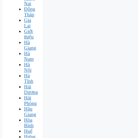
Nai
Đồng
Tháp
Gia
Lai
Giới
thiệu
Hà
Giang
Hà
Nam
Hà
Nội
Hà
Tĩnh
Hải
Dương
Hải
Phòng
Hậu
Giang
Hòa
Bình
Huế
Hưng