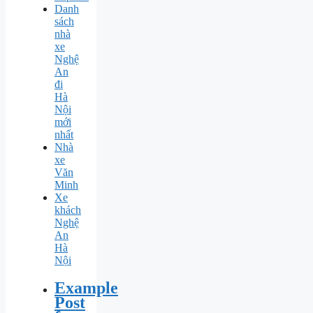
Danh
sách
nhà
xe
Nghệ
An
đi
Hà
Nội
mới
nhất
Nhà
xe
Văn
Minh
Xe
khách
Nghệ
An
Hà
Nội
Example
Post