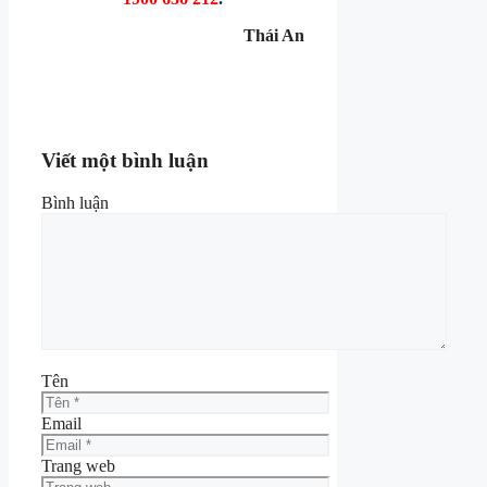
Thái An
Viết một bình luận
Bình luận
Tên
Email
Trang web