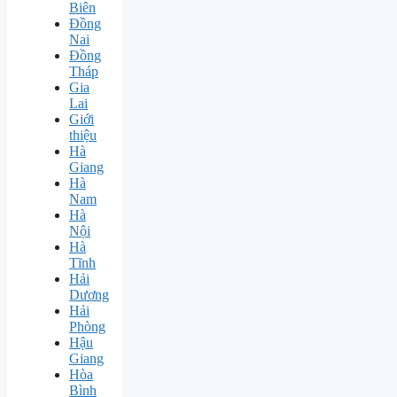
Biên
Đồng
Nai
Đồng
Tháp
Gia
Lai
Giới
thiệu
Hà
Giang
Hà
Nam
Hà
Nội
Hà
Tĩnh
Hải
Dương
Hải
Phòng
Hậu
Giang
Hòa
Bình