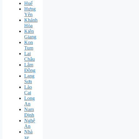
Huế
Hưng
Yên
Khánh
Hòa
Kiên
Giang
Kon
Tum
Lai
Châu
Lâm
Đồng
Lạng
Sơn
Lào
Cai
Long
An
Nam
Định
Nghệ
An
Nhà
xe