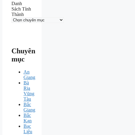
Danh
Sách Tỉnh
Thành
Chuyên
mục
An
Giang
Bà
Rịa
Vũng
Tàu
Bắc
Giang
Bắc
Kạn
Bạc
Liêu