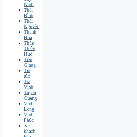
Ninh
Thái
Bình
Thái
Nguyên
Thanh
Hóa
Thừa
Thiên
Huế
Tiền
Giang
Tin
tức
Trà
Vinh
Tuyên
Quang
Vĩnh
Long
Vĩnh
Phúc
Xe
khách
liên