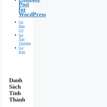
Post
for
WordPress
Ga
Bàn
Cờ
Ga
Ấm
Thượng
Ga
Kép
Danh
Sách
Tỉnh
Thành