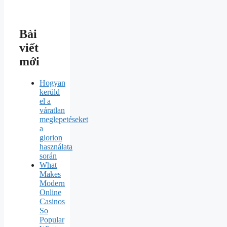
Bài
viết
mới
Hogyan
kerüld
el a
váratlan
meglepetéseket
a
glorion
használata
során
What
Makes
Modern
Online
Casinos
So
Popular