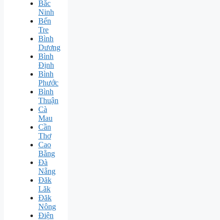
Bắc
Ninh
Bến
Tre
Bình
Dương
Bình
Định
Bình
Phước
Bình
Thuận
Cà
Mau
Cần
Thơ
Cao
Bằng
Đà
Nẵng
Đăk
Lăk
Đăk
Nông
Điện