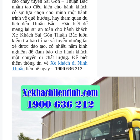
cao chạy tuyến Sài Gòn – Thuận Bắc
nhằm tạo điều kiện cho hành khách
có sự lựa chọn cho mình một hành
trình về quê hương, hay tham quan du
lịch đến Thuận Bắc . Đăc biệt để
mang lại sư an toàn cho hành khách
Xe Khách Sài Gòn Thuận Bắc luôn
kiểm tra bão trì xe và tuyển những tài
xế được đào tạo, có nhiều năm kinh
nghiệm để đảm bảo cho hành khách
một chuyến đi chất lượng. Để biết
thêm thông tin về
Xe khách đi Ninh
Thuận
liên hệ ngay :
1900 636 212
.