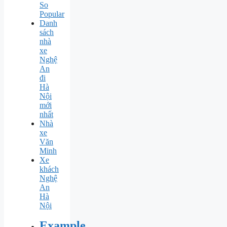
So
Popular
Danh
sách
nhà
xe
Nghệ
An
đi
Hà
Nội
mới
nhất
Nhà
xe
Văn
Minh
Xe
khách
Nghệ
An
Hà
Nội
Example