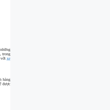
 những
, trong
 với
xe
ch hàng
ể được