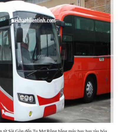
ển từ Sài Gòn đến Tu Mơ Rông bằng máy bay hay tàu hỏa.