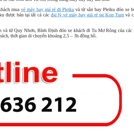
 khách mua
vé máy bay giá rẻ đi Pleiku
và từ sân bay Pleiku đón xe b
ku được bán tại tất cả các
đại lý vé máy bay giá rẻ tại Kon Tum
và c
n và từ Quy Nhơn, Bình Định đón xe khách đi Tu Mơ Rông của các 
ách, thời gian di chuyển khoảng 2,5 – 3h đồng hồ.