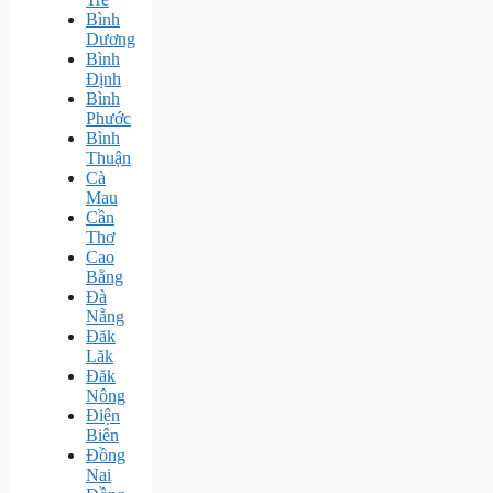
Bình
Dương
Bình
Định
Bình
Phước
Bình
Thuận
Cà
Mau
Cần
Thơ
Cao
Bằng
Đà
Nẵng
Đăk
Lăk
Đăk
Nông
Điện
Biên
Đồng
Nai