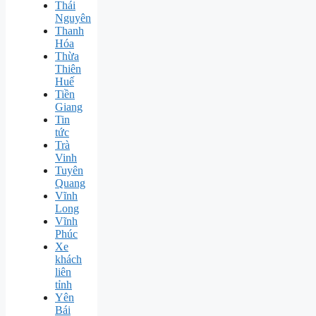
Thái
Nguyên
Thanh
Hóa
Thừa
Thiên
Huế
Tiền
Giang
Tin
tức
Trà
Vinh
Tuyên
Quang
Vĩnh
Long
Vĩnh
Phúc
Xe
khách
liên
tỉnh
Yên
Bái