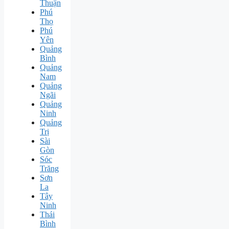
Thuận
Phú
Thọ
Phú
Yên
Quảng
Bình
Quảng
Nam
Quảng
Ngãi
Quảng
Ninh
Quảng
Trị
Sài
Gòn
Sóc
Trăng
Sơn
La
Tây
Ninh
Thái
Bình