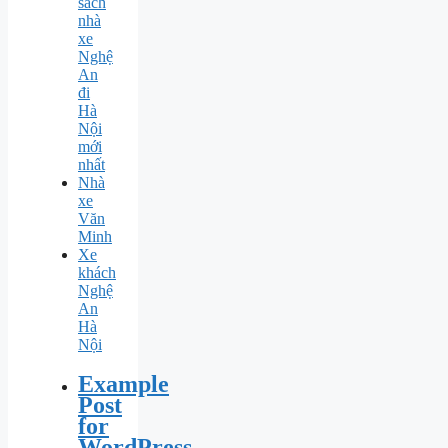
sách
nhà
xe
Nghệ
An
đi
Hà
Nội
mới
nhất
Nhà
xe
Văn
Minh
Xe
khách
Nghệ
An
Hà
Nội
Example
Post
for
WordPress