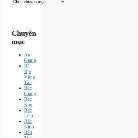
Chuyên
mục
An
Giang
Bà
Rịa
Vũng
Tàu
Bắc
Giang
Bắc
Kạn
Bạc
Liêu
Bắc
Ninh
Bến
Tre