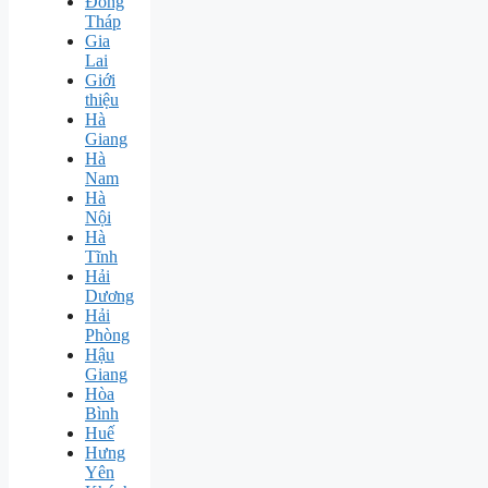
Đồng
Tháp
Gia
Lai
Giới
thiệu
Hà
Giang
Hà
Nam
Hà
Nội
Hà
Tĩnh
Hải
Dương
Hải
Phòng
Hậu
Giang
Hòa
Bình
Huế
Hưng
Yên