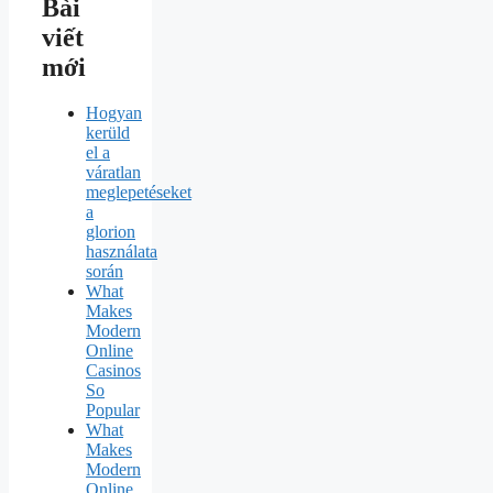
Bài
viết
mới
Hogyan
kerüld
el a
váratlan
meglepetéseket
a
glorion
használata
során
What
Makes
Modern
Online
Casinos
So
Popular
What
Makes
Modern
Online