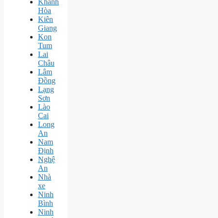
Khánh
Hòa
Kiên
Giang
Kon
Tum
Lai
Châu
Lâm
Đồng
Lạng
Sơn
Lào
Cai
Long
An
Nam
Định
Nghệ
An
Nhà
xe
Ninh
Bình
Ninh