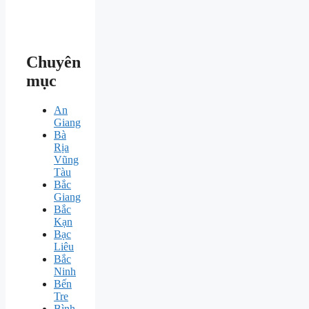
Chuyên
mục
An
Giang
Bà
Rịa
Vũng
Tàu
Bắc
Giang
Bắc
Kạn
Bạc
Liêu
Bắc
Ninh
Bến
Tre
Bình