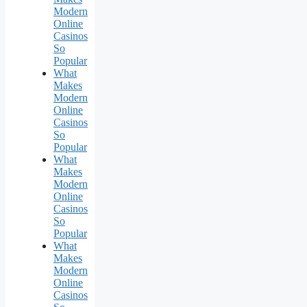
Modern
Online
Casinos
So
Popular
What
Makes
Modern
Online
Casinos
So
Popular
What
Makes
Modern
Online
Casinos
So
Popular
What
Makes
Modern
Online
Casinos