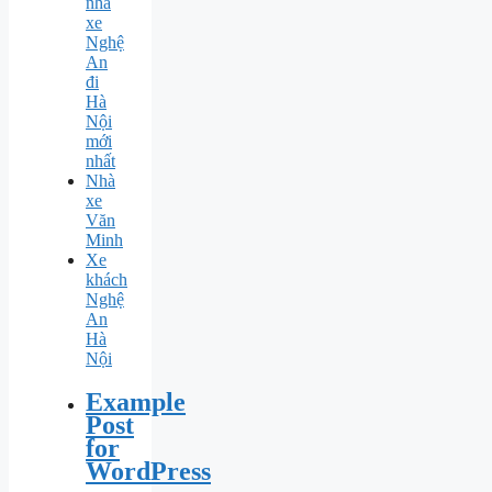
nhà
xe
Nghệ
An
đi
Hà
Nội
mới
nhất
Nhà
xe
Văn
Minh
Xe
khách
Nghệ
An
Hà
Nội
Example
Post
for
WordPress