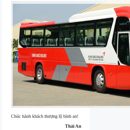
Chúc hành khách thượng lộ bình an!
Thái An