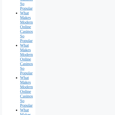
So
Popular
What
Makes
Modern
Online
Casinos
So
Popular
What
Makes
Modern
Online
Casinos
So
Popular
What
Makes
Modern
Online
Casinos
So
Popular
What
Makes