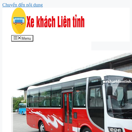
Chuyển đến nội dung
Menu