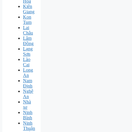
Hòa
Kiên
Giang
Kon
Tum
Lai
Châu
Lâm
Đồng
Lạng
Sơn
Lào
Cai
Long
An
Nam
Định
Nghệ
An
Nhà
xe
Ninh
Bình
Ninh
Thuận