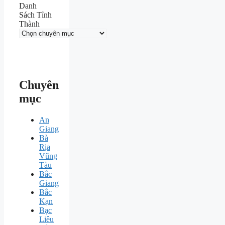
Danh
Sách Tỉnh
Thành
Chuyên
mục
An
Giang
Bà
Rịa
Vũng
Tàu
Bắc
Giang
Bắc
Kạn
Bạc
Liêu