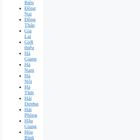
Biên
Đồng
Nai
Đồng
Tháp
Gia
Lai
Giới
thiệu
Hà
Giang
Hà
Nam
Hà
Nội
Hà
Tĩnh
Hải
Dương
Hải
Phòng
Hậu
Giang
Hòa
Bình