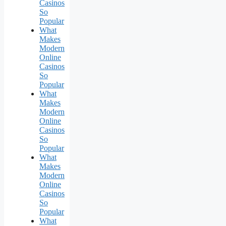
Casinos
So
Popular
What
Makes
Modern
Online
Casinos
So
Popular
What
Makes
Modern
Online
Casinos
So
Popular
What
Makes
Modern
Online
Casinos
So
Popular
What