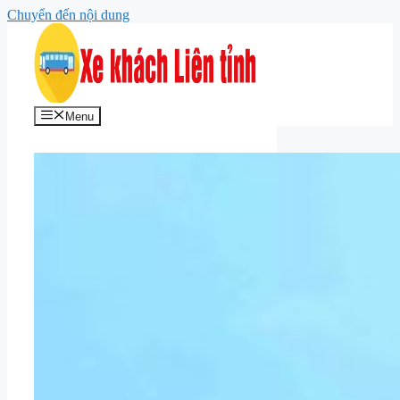
Chuyển đến nội dung
Menu