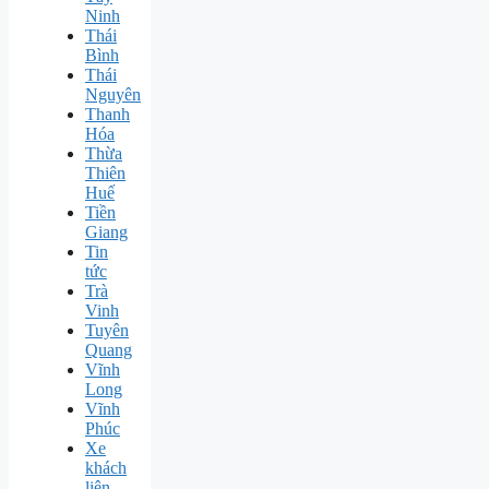
Ninh
Thái
Bình
Thái
Nguyên
Thanh
Hóa
Thừa
Thiên
Huế
Tiền
Giang
Tin
tức
Trà
Vinh
Tuyên
Quang
Vĩnh
Long
Vĩnh
Phúc
Xe
khách
liên