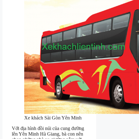
Xe khách Sài Gòn Yên Minh
Với địa hình đồi núi của cung đường
lên Yên Minh Hà Giang, bà con nên