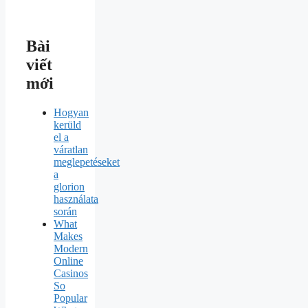
Bài
viết
mới
Hogyan
kerüld
el a
váratlan
meglepetéseket
a
glorion
használata
során
What
Makes
Modern
Online
Casinos
So
Popular