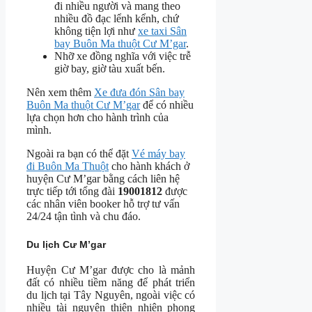
đi nhiều người và mang theo
nhiều đồ đạc lểnh kểnh, chứ
không tiện lợi như
xe taxi Sân
bay Buôn Ma thuột Cư M’gar
.
Nhỡ xe đồng nghĩa với việc trễ
giờ bay, giờ tàu xuất bến.
Nên xem thêm
Xe đưa đón Sân bay
Buôn Ma thuột Cư M’gar
để có nhiều
lựa chọn hơn cho hành trình của
mình.
Ngoài ra bạn có thể đặt
Vé máy bay
đi Buôn Ma Thuột
cho hành khách ở
huyện Cư M’gar bằng cách liên hệ
trực tiếp tới tổng đài
19001812
được
các nhân viên booker hỗ trợ tư vấn
24/24 tận tình và chu đáo.
Du lịch Cư M’gar
Huyện Cư M’gar được cho là mảnh
đất có nhiều tiềm năng để phát triển
du lịch tại Tây Nguyên, ngoài việc có
nhiều tài nguyên thiên nhiên phong