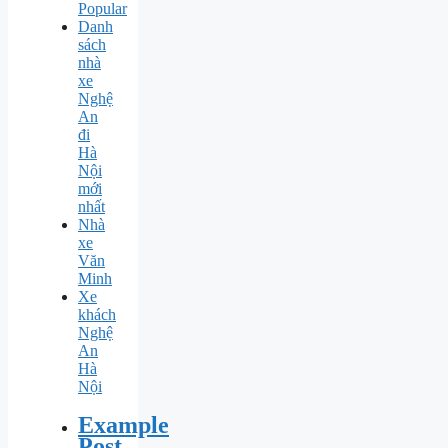
Popular
Danh
sách
nhà
xe
Nghệ
An
đi
Hà
Nội
mới
nhất
Nhà
xe
Văn
Minh
Xe
khách
Nghệ
An
Hà
Nội
Example
Post