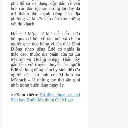
phú thì sự đa dạng, độc đáo về văn
hóa các dân tộc sinh sống tại đây đã
trở thành thế mạnh riêng của địa
phương và là sức hấp dẫn khó cưỡng
với du khách.
Đến Cư M’gar sẽ khá tiếc nếu ai đó
bỏ qua cơ hội về tận nơi và chiêm
ngưỡng vẻ đẹp hùng vĩ của thác Drai
Dlông (theo tiếng Êđê có nghĩa là
thác cao, thuộc địa phận của xã Ea
M’droh và Quảng Hiệp). Thác này
gắn liền với truyền thuyết của người
Êđê về lòng dũng cảm hy sinh để cứu
người của hai anh em M’droh và
M’drach – là những tay thợ săn giỏi
nhất trong buôn làng ngày ấy.
>>Xem thêm
:
Số điện thoại xe taxi
Sân bay Buôn Ma thuột Cư M’gar