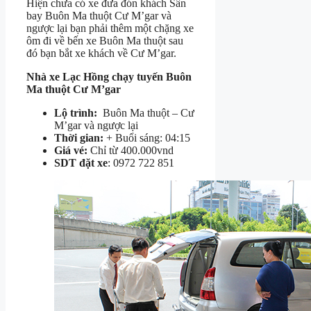
Hiện chưa có xe đưa đón khách Sân
bay Buôn Ma thuột Cư M’gar và
ngược lại bạn phải thêm một chặng xe
ôm đi về bến xe Buôn Ma thuột sau
đó bạn bắt xe khách về Cư M’gar.
Nhà xe Lạc Hồng chạy tuyến Buôn
Ma thuột Cư M’gar
Lộ trình:
Buôn Ma thuột – Cư
M’gar và ngược lại
Thời gian:
+ Buổi sáng: 04:15
Giá vé:
Chỉ từ 400.000vnd
SDT đặt xe
: 0972 722 851