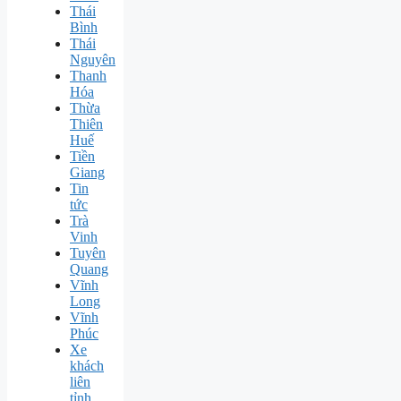
Thái
Bình
Thái
Nguyên
Thanh
Hóa
Thừa
Thiên
Huế
Tiền
Giang
Tin
tức
Trà
Vinh
Tuyên
Quang
Vĩnh
Long
Vĩnh
Phúc
Xe
khách
liên
tỉnh