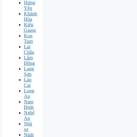
Hưng
Yên
Khánh
Hòa
Kiên
Giang
Kon
Tum
Lai
Châu
Lâm
Đồng
Lạng
Sơn
Lào
Cai
Long
An
Nam
Định
Nghệ
An
Nhà
xe
Ninh