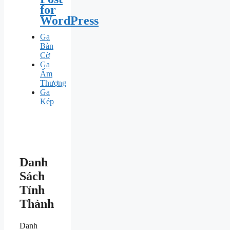
for
WordPress
Ga
Bàn
Cờ
Ga
Ấm
Thượng
Ga
Kép
Danh
Sách
Tỉnh
Thành
Danh