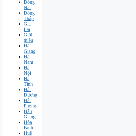
Đồng
Nai
Đồng
Tháp
Gia
Lai
Giới
thiệu
Hà
Giang
Hà
Nam
Hà
Nội
Hà
Tĩnh
Hải
Dương
Hải
Phòng
Hậu
Giang
Hòa
Bình
Huế