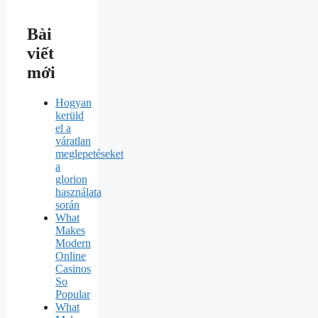
Bài
viết
mới
Hogyan
kerüld
el a
váratlan
meglepetéseket
a
glorion
használata
során
What
Makes
Modern
Online
Casinos
So
Popular
What