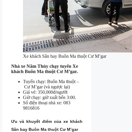
Xe khách Sân bay Buôn Ma thuột Cư M’gar
Nhà xe Năm Thùy chạy tuyến Xe
khách Buôn Ma thuột Cư M’gar.
Tuyến chạy: Buôn Ma thuột –
Cư M’gar (và ngược lại)
Giá vé: 350,000đ/người
Giờ chạy: giờ xuất bến 3:00.
Số điện thoại nhà xe: 083
9816816
Ưu và khuyết điểm của xe khách
Sân bay Buôn Ma thuột Cư M’gar