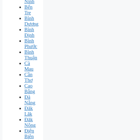
Ninh
Bến
Tre
Bình
Dương
Bình
Định
Bình
Phước
Bình
Thuận
Cà
Mau
Cần
Thơ
Cao
Bằng
Đà
Nẵng
Đăk
Lăk
Đăk
Nông
Điện
Biên