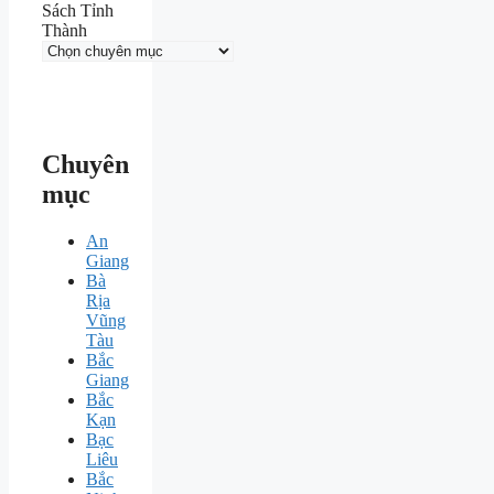
Sách Tỉnh
Thành
Chuyên
mục
An
Giang
Bà
Rịa
Vũng
Tàu
Bắc
Giang
Bắc
Kạn
Bạc
Liêu
Bắc