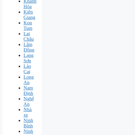
Khánh
Hòa
Kiên
Giang
Kon
Tum
Lai
Châu
Lâm
Đồng
Lạng
Sơn
Lào
Cai
Long
An
Nam
Định
Nghệ
An
Nhà
xe
Ninh
Bình
Ninh