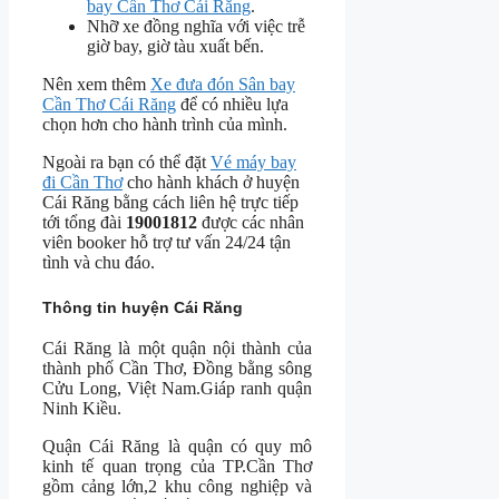
bay Cần Thơ Cái Răng
.
Nhỡ xe đồng nghĩa với việc trễ
giờ bay, giờ tàu xuất bến.
Nên xem thêm
Xe đưa đón Sân bay
Cần Thơ Cái Răng
để có nhiều lựa
chọn hơn cho hành trình của mình.
Ngoài ra bạn có thể đặt
Vé máy bay
đi Cần Thơ
cho hành khách ở huyện
Cái Răng bằng cách liên hệ trực tiếp
tới tổng đài
19001812
được các nhân
viên booker hỗ trợ tư vấn 24/24 tận
tình và chu đáo.
Thông tin huyện Cái Răng
Cái Răng là một quận nội thành của
thành phố Cần Thơ, Đồng bằng sông
Cửu Long, Việt Nam.Giáp ranh quận
Ninh Kiều.
Quận Cái Răng là quận có quy mô
kinh tế quan trọng của TP.Cần Thơ
gồm cảng lớn,2 khu công nghiệp và