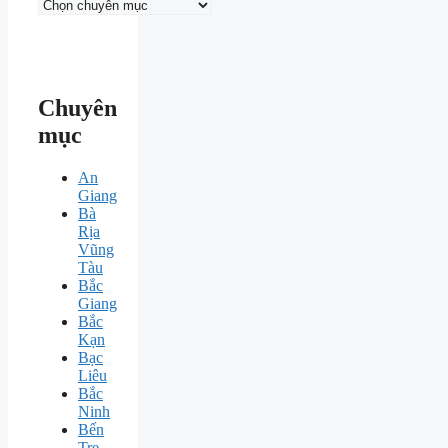
Chuyên
mục
An
Giang
Bà
Rịa
Vũng
Tàu
Bắc
Giang
Bắc
Kạn
Bạc
Liêu
Bắc
Ninh
Bến
Tre