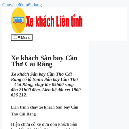
Chuyển đến nội dung
Menu
Xe khách Sân bay Cần
Thơ Cái Răng
Xe khách Sân bay Cần Thơ Cái
Răng có lộ trình: Sân bay Cần Thơ
– Cái Răng, chạy lúc 05h00 sáng
đến 21h00 đêm. Liên hệ đặt xe: 1900
636 212.
Lịch trình chạy xe khách Sân bay Cần
Thơ Cái Răng
Hiện chưa có xe đưa đón khách Sân