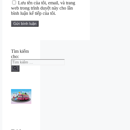
Lưu tên của tôi, email, và trang
web trong trình duyệt này cho lần
bình luận kế tiếp của tôi.
Tìm kiếm
cho: