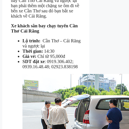
bay Cần Thơ Cái Răng và ngược lại
bạn phải thêm một chặng xe ôm đi về
bến xe Cần Thơ sau đó bạn bắt xe
khách về Cái Răng.
Xe khách sân bay chạy tuyến Cần
Thơ Cái Răng
Lộ trình:
Cần Thơ – Cái Răng
và ngược lại
Thời gian:
14:30
Giá vé:
Chỉ từ 95,000đ
SDT đặt xe
: 0919.306.402;
0939.16.48.48; 02923.838198