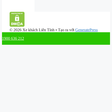
© 2026 Xe khách Liên Tỉnh
• Tạo ra với
GeneratePress
1900 636 212