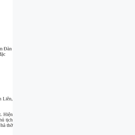
am Đàn
đặc
m Liên,
t. Hiện
hủ tịch
Nhà thờ