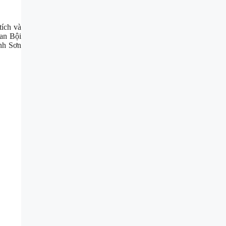
tích và
an Bội
nh Sơn