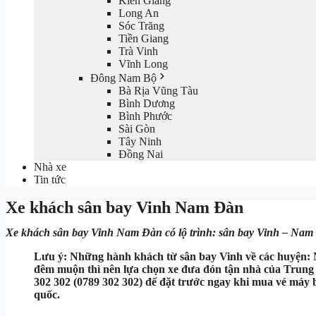
Kiên Giang
Long An
Sóc Trăng
Tiền Giang
Trà Vinh
Vĩnh Long
Đông Nam Bộ
Bà Rịa Vũng Tàu
Bình Dương
Bình Phước
Sài Gòn
Tây Ninh
Đồng Nai
Nhà xe
Tin tức
Xe khách sân bay Vinh Nam Đàn
Xe khách sân bay Vinh Nam Đàn có lộ trình: sân bay Vinh – Nam 
Lưu ý: Những hành khách từ sân bay Vinh về các huyện: 
đêm muộn thì nên lựa chọn xe đưa đón tận nhà của Trung tâ
302 302 (0789 302 302) để đặt trước ngay khi mua vé máy
quốc.