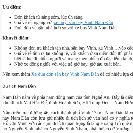
Ưu điểm:
Đón khách từ sáng sớm, lúc 6h sáng
Giá vé rẻ, ngang với
xe buýt sân bay Vinh Nam Đàn
Đưa đón về gần nhà hơn so với xe bus Vinh Nam Đàn
Khuyết điểm:
Không đón trả khách tận nhà, sân bay Vinh, ga Vinh …vào cá
Giá vé rẻ tính ra lại không rẻ, với khách ở xa điểm đón thì ph
biệt là lúc đi nhiều người và mang theo nhiều đồ đạc lểnh kểnh
Nhỡ xe đồng nghĩa với việc trễ giờ bay, giờ tàu xuất bến.
Nên xem thêm
Xe đưa đón sân bay Vinh Nam Đàn
để có nhiều lựa c
Du lịch Nam Đàn
Nam Đàn nằm về phía nam đông nam của tỉnh Nghệ An. Đây là điểm du
khu di tích Mai Hắc Đế, đình Hoành Sơn, Hồ Tràng Đen – Nam Hư
Nằm trên trục đường 46, cách thành phố Vinh 13km, Nam Đàn là vùng
nay Nam Đàn còn lưu giữ nhiều di tích lịch sử văn hoá có ý nghĩa to
Hồ Chí Minh với các cụm di tích quan trọng là làng Hoàng Trù quê 
họ Nguyễn Sinh, nhà cụ Nguyễn Sinh Nhậm, nhà thờ cụ cử Vương