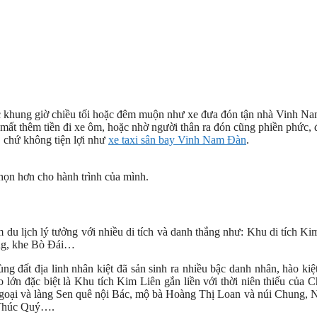
c khung giờ chiều tối hoặc đêm muộn như xe đưa đón tận nhà Vinh N
ải mất thêm tiền đi xe ôm, hoặc nhờ người thân ra đón cũng phiền phức, 
, chứ không tiện lợi như
xe taxi sân bay Vinh Nam Đàn
.
họn hơn cho hành trình của mình.
 lịch lý tưởng với nhiều di tích và danh thắng như: Khu di tích Ki
ng, khe Bò Đái…
 đất địa linh nhân kiệt đã sản sinh ra nhiều bậc danh nhân, hào kiệ
 lớn đặc biệt là Khu tích Kim Liên gắn liền với thời niên thiếu của C
ngoại và làng Sen quê nội Bác, mộ bà Hoàng Thị Loan và núi Chung, 
 Thúc Quý….