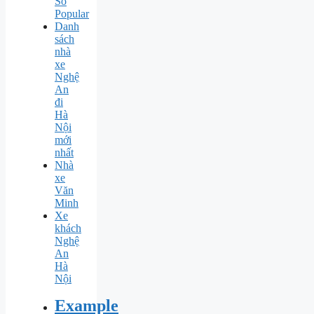
So
Popular
Danh
sách
nhà
xe
Nghệ
An
đi
Hà
Nội
mới
nhất
Nhà
xe
Văn
Minh
Xe
khách
Nghệ
An
Hà
Nội
Example