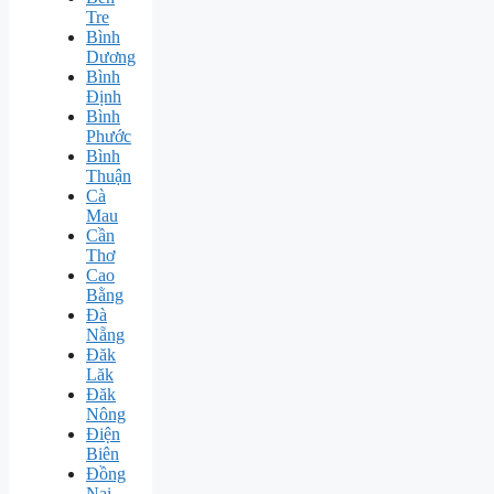
Tre
Bình
Dương
Bình
Định
Bình
Phước
Bình
Thuận
Cà
Mau
Cần
Thơ
Cao
Bằng
Đà
Nẵng
Đăk
Lăk
Đăk
Nông
Điện
Biên
Đồng
Nai