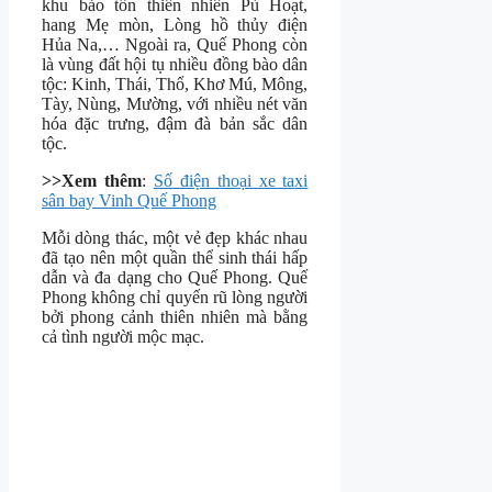
khu bảo tồn thiên nhiên Pù Hoạt,
hang Mẹ mòn, Lòng hồ thủy điện
Hủa Na,… Ngoài ra, Quế Phong còn
là vùng đất hội tụ nhiều đồng bào dân
tộc: Kinh, Thái, Thổ, Khơ Mú, Mông,
Tày, Nùng, Mường, với nhiều nét văn
hóa đặc trưng, đậm đà bản sắc dân
tộc.
>>Xem thêm
:
Số điện thoại xe taxi
sân bay Vinh Quế Phong
Mỗi dòng thác, một vẻ đẹp khác nhau
đã tạo nên một quần thể sinh thái hấp
dẫn và đa dạng cho Quế Phong. Quế
Phong không chỉ quyến rũ lòng người
bởi phong cảnh thiên nhiên mà bằng
cả tình người mộc mạc.