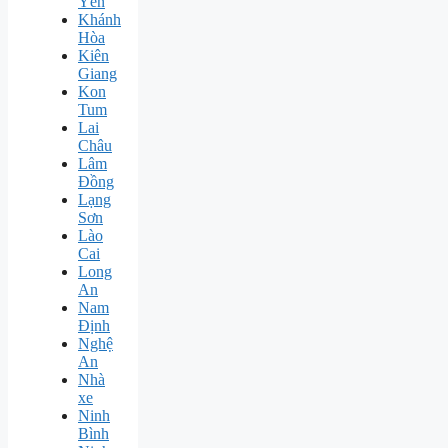
Yên
Khánh
Hòa
Kiên
Giang
Kon
Tum
Lai
Châu
Lâm
Đồng
Lạng
Sơn
Lào
Cai
Long
An
Nam
Định
Nghệ
An
Nhà
xe
Ninh
Bình