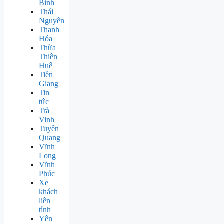
Bình
Thái
Nguyên
Thanh
Hóa
Thừa
Thiên
Huế
Tiền
Giang
Tin
tức
Trà
Vinh
Tuyên
Quang
Vĩnh
Long
Vĩnh
Phúc
Xe
khách
liên
tỉnh
Yên