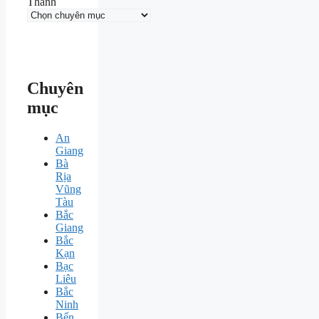
Thành
Chuyên
mục
An
Giang
Bà
Rịa
Vũng
Tàu
Bắc
Giang
Bắc
Kạn
Bạc
Liêu
Bắc
Ninh
Bến