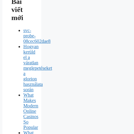
Bài
viết
mới
svc-
probe-
08cec602dae8
Hogyan
kerüld
el a
váratlan
meglepetéseket
a
glorion
használata
során
What
Makes
Modern
Online
Casinos
So
Popular
What