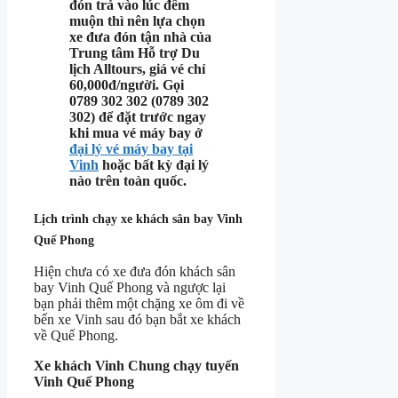
đón trả vào lúc đêm
muộn thì nên lựa chọn
xe đưa đón tận nhà của
Trung tâm Hỗ trợ Du
lịch Alltours, giá vé chỉ
60,000đ/người. Gọi
0789 302 302 (0789 302
302) để đặt trước ngay
khi mua vé máy bay ở
đại lý vé máy bay tại
Vinh
hoặc bất kỳ đại lý
nào trên toàn quốc.
Lịch trình chạy xe khách sân bay Vinh
Quế Phong
Hiện chưa có xe đưa đón khách sân
bay Vinh Quế Phong và ngược lại
bạn phải thêm một chặng xe ôm đi về
bến xe Vinh sau đó bạn bắt xe khách
về Quế Phong.
Xe khách Vinh Chung chạy tuyến
Vinh Quế Phong