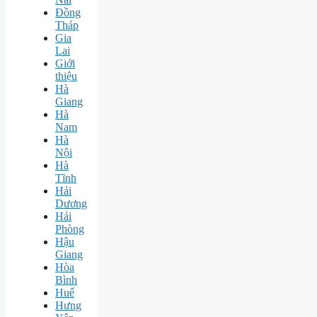
Đồng
Tháp
Gia
Lai
Giới
thiệu
Hà
Giang
Hà
Nam
Hà
Nội
Hà
Tĩnh
Hải
Dương
Hải
Phòng
Hậu
Giang
Hòa
Bình
Huế
Hưng