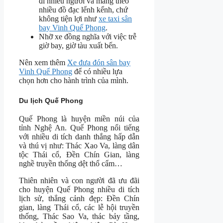
đi nhiều người và mang theo
nhiều đồ đạc lểnh kểnh, chứ
không tiện lợi như
xe taxi sân
bay Vinh Quế Phong
.
Nhỡ xe đồng nghĩa với việc trễ
giờ bay, giờ tàu xuất bến.
Nên xem thêm
Xe đưa đón sân bay
Vinh Quế Phong
để có nhiều lựa
chọn hơn cho hành trình của mình.
Du lịch Quế Phong
Quế Phong là huyện miền núi của
tỉnh Nghệ An. Quế Phong nổi tiếng
với nhiều di tích danh thắng hấp dẫn
và thú vị như: Thác Xao Va, làng dân
tộc Thái cổ, Đền Chín Gian, làng
nghề truyền thống dệt thổ cẩm…
Thiên nhiên và con người đã ưu đãi
cho huyện Quế Phong nhiều di tích
lịch sử, thắng cảnh đẹp: Đền Chín
gian, làng Thái cổ, các lễ hội truyền
thống, Thác Sao Va, thác bảy tầng,