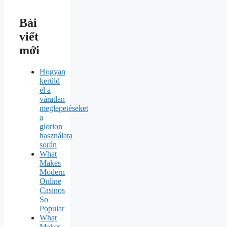
Bài
viết
mới
Hogyan
kerüld
el a
váratlan
meglepetéseket
a
glorion
használata
során
What
Makes
Modern
Online
Casinos
So
Popular
What
Makes