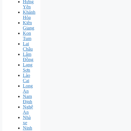
Hưng
Yên
Khánh
Hòa
Kiên
Giang
Kon
Tum
Lai
Châu
Lâm
Đồng
Lạng
Sơn
Lào
Cai
Long
An
Nam
Định
Nghệ
An
Nhà
xe
Ninh