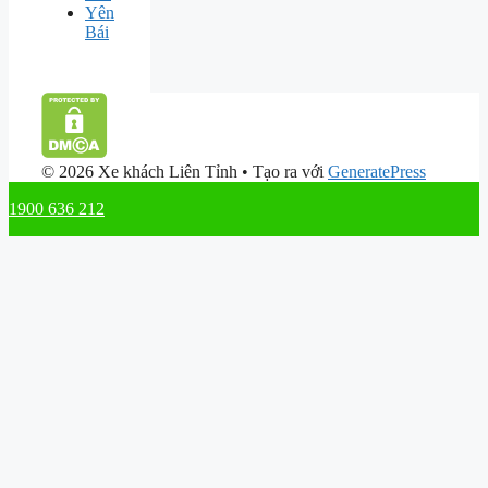
Yên
Bái
© 2026 Xe khách Liên Tỉnh
• Tạo ra với
GeneratePress
1900 636 212