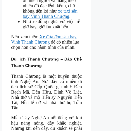
đi nhiều người và mang theo
nhiều đồ đạc lểnh kểnh, chứ
không tiện lợi như
xe taxi sân
bay Vinh Thanh Chương
.
Nhỡ xe đồng nghĩa với việc trễ
giờ bay, giờ tàu xuất bến.
Nên xem thêm
Xe đưa đón sân bay
Vinh Thanh Chương
để có nhiều lựa
chọn hơn cho hành trình của mình.
Du lịch Thanh Chương – Đảo Chè
Thanh Chương
Thanh Chương là một huyện thuộc
tỉnh Nghệ An. Nơi đây có nhiều di
tích lịch sử Cấp Quốc gia như: Đền
Bạch Mã, Đền Hữu, Đình Võ Liệt,
Nhà thờ và mộ Tiến sỹ Nguyễn Tiến
Tài, Nền tế cờ và nhà thờ họ Trần
Tấn…
Miền Tây Nghệ An nổi tiếng với khí
hậu nắng nóng, đầy khắc nghiệt.
Nhưng khi đến đây, du khách sẽ phải