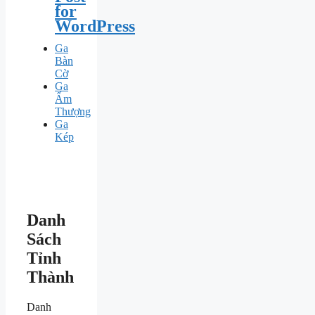
for
WordPress
Ga
Bàn
Cờ
Ga
Ấm
Thượng
Ga
Kép
Danh
Sách
Tỉnh
Thành
Danh