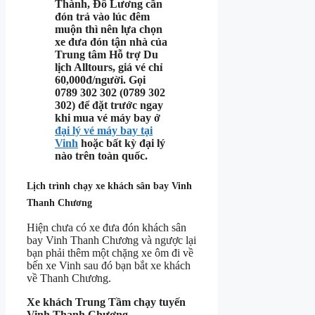
Thành, Đô Lương cần
đón trả vào lúc đêm
muộn thì nên lựa chọn
xe đưa đón tận nhà của
Trung tâm Hỗ trợ Du
lịch Alltours, giá vé chỉ
60,000đ/người. Gọi
0789 302 302 (0789 302
302) để đặt trước ngay
khi mua vé máy bay ở
đại lý vé máy bay tại
Vinh
hoặc bất kỳ đại lý
nào trên toàn quốc.
Lịch trình chạy xe khách sân bay Vinh
Thanh Chương
Hiện chưa có xe đưa đón khách sân
bay Vinh Thanh Chương và ngược lại
bạn phải thêm một chặng xe ôm đi về
bến xe Vinh sau đó bạn bắt xe khách
về Thanh Chương.
Xe khách Trung Tầm chạy tuyến
Vinh Thanh Chương