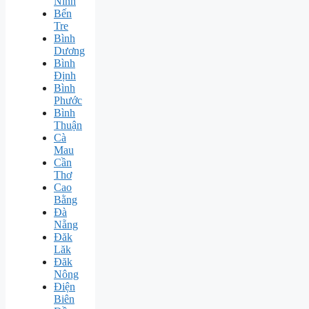
Ninh
Bến
Tre
Bình
Dương
Bình
Định
Bình
Phước
Bình
Thuận
Cà
Mau
Cần
Thơ
Cao
Bằng
Đà
Nẵng
Đăk
Lăk
Đăk
Nông
Điện
Biên