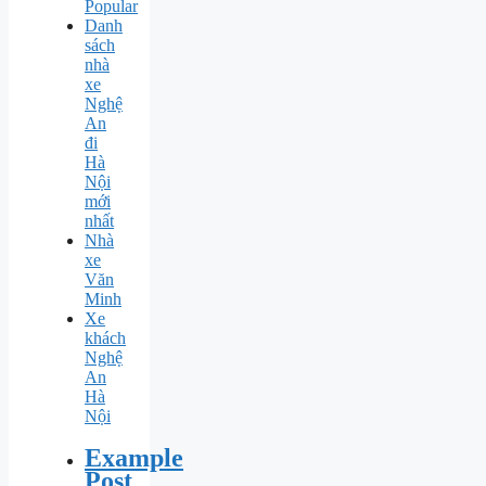
Popular
Danh
sách
nhà
xe
Nghệ
An
đi
Hà
Nội
mới
nhất
Nhà
xe
Văn
Minh
Xe
khách
Nghệ
An
Hà
Nội
Example
Post