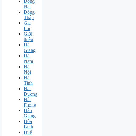
Đồng
Nai
Đồng
Tháp
Gia
Lai
Giới
thiệu
Hà
Giang
Hà
Nam
Hà
Nội
Hà
Tĩnh
Hải
Dương
Hải
Phòng
Hậu
Giang
Hòa
Bình
Huế