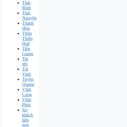
Thái
Bình
Thái
Nguyên
Thanh
Hóa
Thừa
Thiên
Huế
Tiền
Giang
Tin
tức
Trà
Vinh
Tuyên
Quang
Vĩnh
Long
Vĩnh
Phúc
Xe
khách
liên
tỉnh