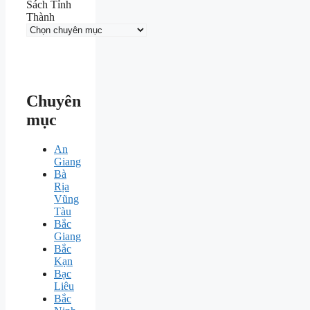
Sách Tỉnh
Thành
Chuyên
mục
An
Giang
Bà
Rịa
Vũng
Tàu
Bắc
Giang
Bắc
Kạn
Bạc
Liêu
Bắc