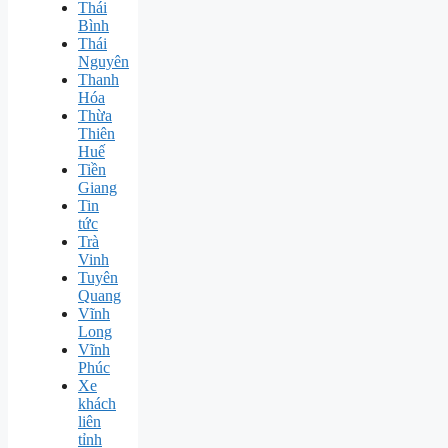
Thái
Bình
Thái
Nguyên
Thanh
Hóa
Thừa
Thiên
Huế
Tiền
Giang
Tin
tức
Trà
Vinh
Tuyên
Quang
Vĩnh
Long
Vĩnh
Phúc
Xe
khách
liên
tỉnh