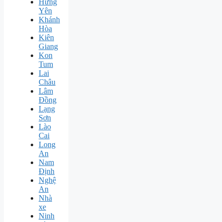
Hưng
Yên
Khánh
Hòa
Kiên
Giang
Kon
Tum
Lai
Châu
Lâm
Đồng
Lạng
Sơn
Lào
Cai
Long
An
Nam
Định
Nghệ
An
Nhà
xe
Ninh