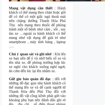
Mang vật dụng cần thiết
: Hành
khách có thể mang theo chăn hoặc gối
để có thể có một giấc ngủ thoải mái
trên chặng đường Thanh Hóa Phú
Thọ nên mang theo thuốc để phòng
tránh một số bệnh như cảm , sốt , say
tàu xe …ngoài ra hành khách có thể
mang như vật dụng để giải trí như
smartphone , máy tính bảng , laptop
….
Chú ý quan sát và ghi nhớ
: Khi lên
xe bạn nên để ý và nhớ biển số xe và
tên nhà xe, đề phòng trường hợp lúc
xe nghỉ cho khách xuống nghỉ ngơi,
ăn cơm đến lúc lại lên nhầm xe.
Giữ gìn bảo quản đồ đạc
: đối với
những đồ đạc gọn nhẹ hành khách có
thể mang lên xe và để cạnh người từ
Thanh Hóa đến Phú Thọ đối với
những đồ vật cồng kềnh phải gửi vào
khoảng phụ bạn nên đánh dấu ghi rõ
tên , địa chỉ , số điện thoại phòng