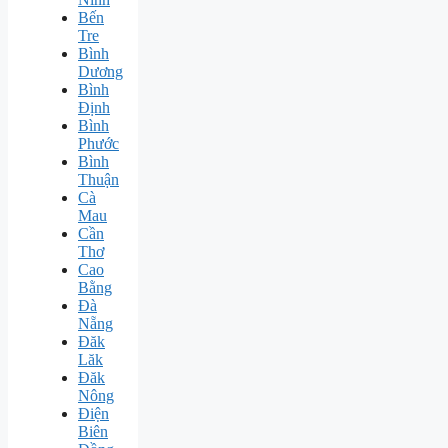
Bến
Tre
Bình
Dương
Bình
Định
Bình
Phước
Bình
Thuận
Cà
Mau
Cần
Thơ
Cao
Bằng
Đà
Nẵng
Đăk
Lăk
Đăk
Nông
Điện
Biên