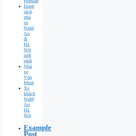
Popular
Danh
sách
nhà
xe
Nghệ
An
đi
Hà
Nội
mới
nhất
Nhà
xe
Văn
Minh
Xe
khách
Nghệ
An
Hà
Nội
Example
Post