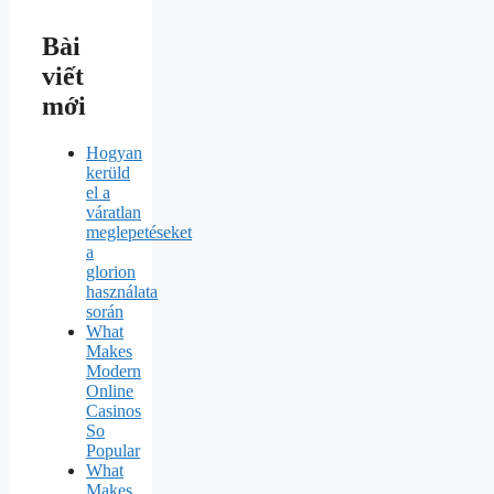
Bài
viết
mới
Hogyan
kerüld
el a
váratlan
meglepetéseket
a
glorion
használata
során
What
Makes
Modern
Online
Casinos
So
Popular
What
Makes