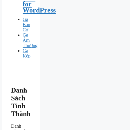
for
WordPress
Ga
Bàn
Cờ
Ga
Ấm
Thượng
Ga
Kép
Danh
Sách
Tỉnh
Thành
Danh