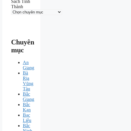
Sách Tỉnh
Thành
Chuyên
mục
An
Giang
Bà
Rịa
Vũng
Tàu
Bắc
Giang
Bắc
Kạn
Bạc
Liêu
Bắc
Ninh