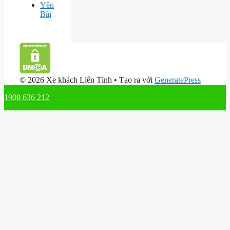
Yên
Bái
© 2026 Xe khách Liên Tỉnh
• Tạo ra với
GeneratePress
1900 636 212