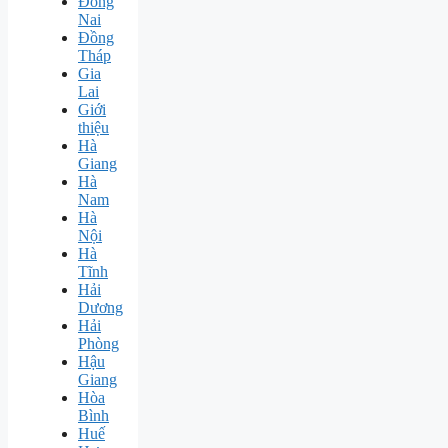
Đồng
Nai
Đồng
Tháp
Gia
Lai
Giới
thiệu
Hà
Giang
Hà
Nam
Hà
Nội
Hà
Tĩnh
Hải
Dương
Hải
Phòng
Hậu
Giang
Hòa
Bình
Huế