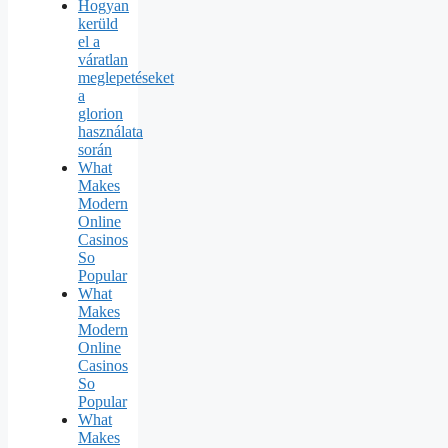
Hogyan
kerüld
el a
váratlan
meglepetéseket
a
glorion
használata
során
What
Makes
Modern
Online
Casinos
So
Popular
What
Makes
Modern
Online
Casinos
So
Popular
What
Makes