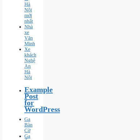
Hà
Nội
mới
nhất
Nhà
xe
Văn
Minh
Xe
khách
Nghệ
An
Hà
Nội
Example
Post
for
WordPress
Ga
Bàn
Cờ
Ga