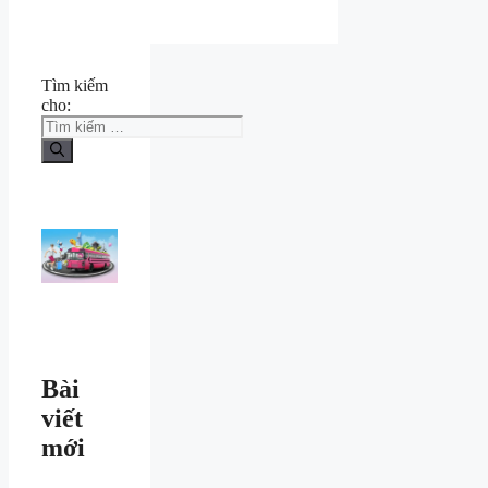
Tìm kiếm
cho:
Bài
viết
mới