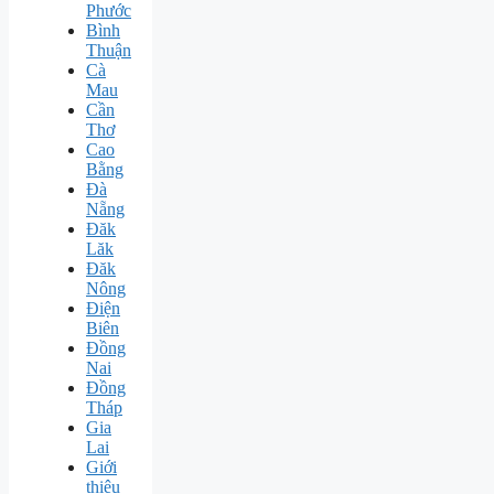
Phước
Bình
Thuận
Cà
Mau
Cần
Thơ
Cao
Bằng
Đà
Nẵng
Đăk
Lăk
Đăk
Nông
Điện
Biên
Đồng
Nai
Đồng
Tháp
Gia
Lai
Giới
thiệu