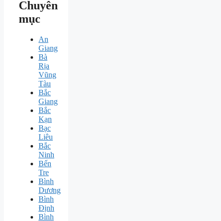
Chuyên
mục
An
Giang
Bà
Rịa
Vũng
Tàu
Bắc
Giang
Bắc
Kạn
Bạc
Liêu
Bắc
Ninh
Bến
Tre
Bình
Dương
Bình
Định
Bình