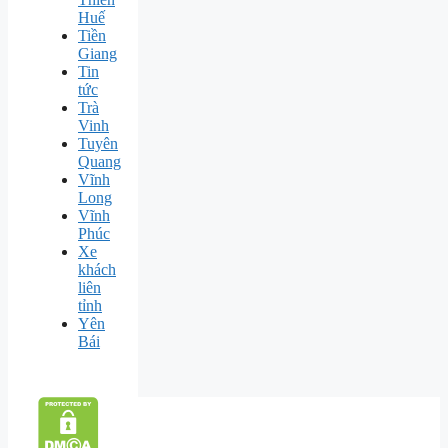
Huế
Tiền
Giang
Tin
tức
Trà
Vinh
Tuyên
Quang
Vĩnh
Long
Vĩnh
Phúc
Xe
khách
liên
tỉnh
Yên
Bái