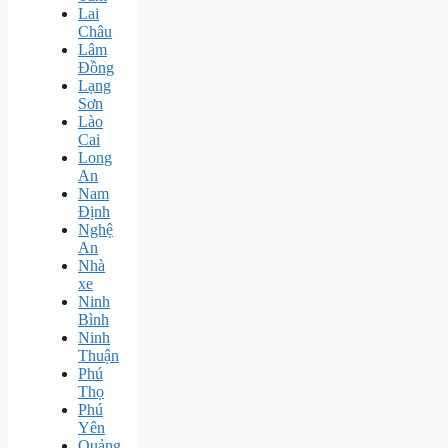
Lai
Châu
Lâm
Đồng
Lạng
Sơn
Lào
Cai
Long
An
Nam
Định
Nghệ
An
Nhà
xe
Ninh
Bình
Ninh
Thuận
Phú
Thọ
Phú
Yên
Quảng