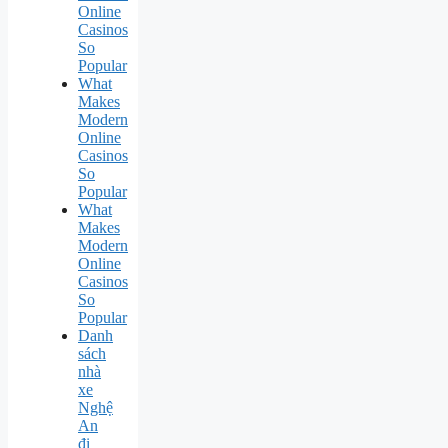
Online
Casinos
So
Popular
What
Makes
Modern
Online
Casinos
So
Popular
What
Makes
Modern
Online
Casinos
So
Popular
Danh
sách
nhà
xe
Nghệ
An
đi