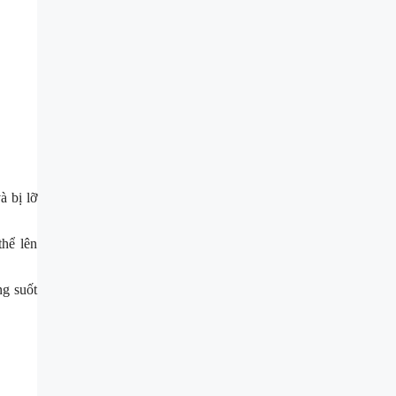
à bị lỡ
thể lên
ng suốt