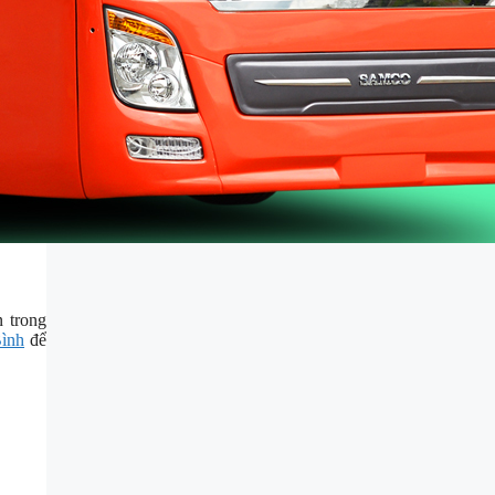
 trong
Bình
để