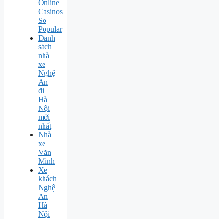
Online
Casinos
So
Popular
Danh
sách
nhà
xe
Nghệ
An
đi
Hà
Nội
mới
nhất
Nhà
xe
Văn
Minh
Xe
khách
Nghệ
An
Hà
Nội