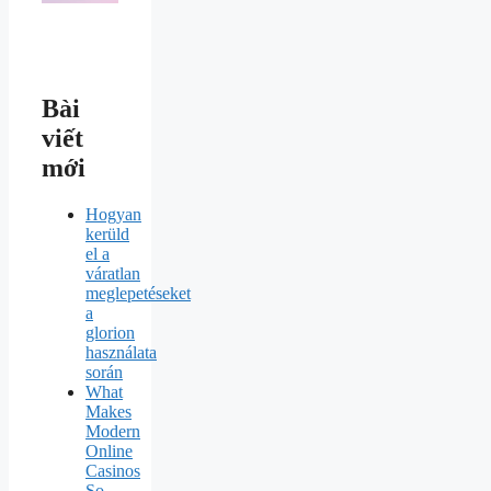
Bài
viết
mới
Hogyan
kerüld
el a
váratlan
meglepetéseket
a
glorion
használata
során
What
Makes
Modern
Online
Casinos
So