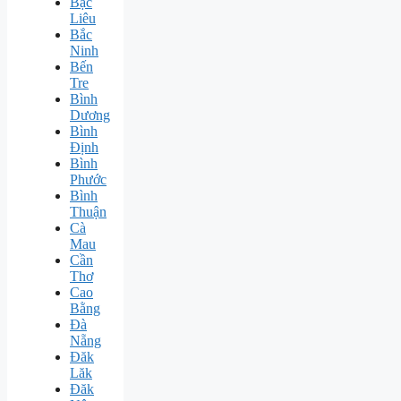
Bạc
Liêu
Bắc
Ninh
Bến
Tre
Bình
Dương
Bình
Định
Bình
Phước
Bình
Thuận
Cà
Mau
Cần
Thơ
Cao
Bằng
Đà
Nẵng
Đăk
Lăk
Đăk