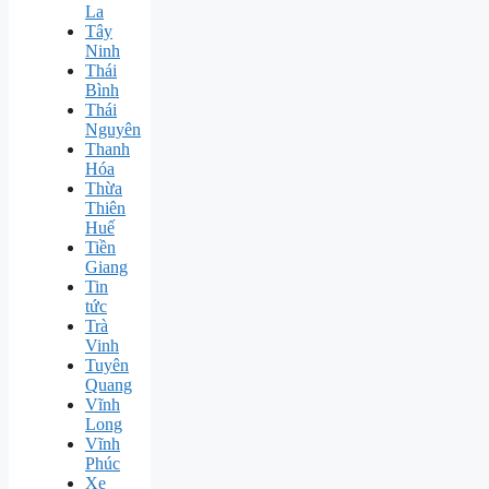
La
Tây
Ninh
Thái
Bình
Thái
Nguyên
Thanh
Hóa
Thừa
Thiên
Huế
Tiền
Giang
Tin
tức
Trà
Vinh
Tuyên
Quang
Vĩnh
Long
Vĩnh
Phúc
Xe