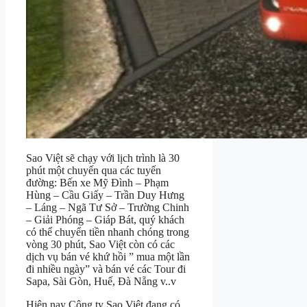
Sao Việt sẽ chạy với lịch trình là 30
phút một chuyến qua các tuyến
đường: Bến xe Mỹ Đình – Phạm
Hùng – Cầu Giấy – Trần Duy Hưng
– Láng – Ngã Tư Sở – Trường Chinh
– Giải Phóng – Giáp Bát, quý khách
có thể chuyển tiền nhanh chóng trong
vòng 30 phút, Sao Việt còn có các
dịch vụ bán vé khứ hồi ” mua một lần
đi nhiều ngày” và bán vé các Tour đi
Sapa, Sài Gòn, Huế, Đà Nẵng v..v
Hiện nay Công ty Sao Việt đang có