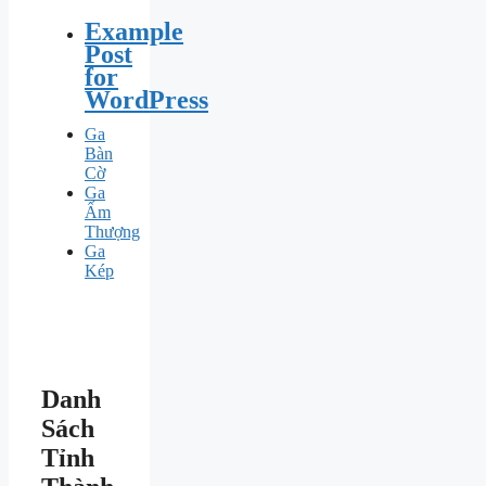
Example
Post
for
WordPress
Ga
Bàn
Cờ
Ga
Ấm
Thượng
Ga
Kép
Danh
Sách
Tỉnh