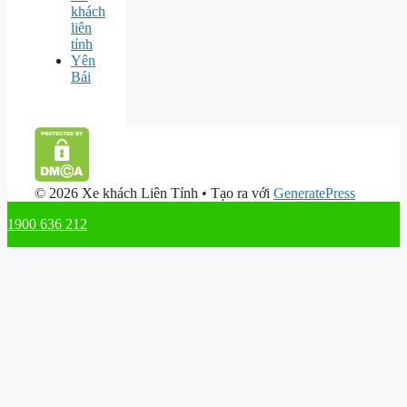
khách
liên
tỉnh
Yên
Bái
© 2026 Xe khách Liên Tỉnh
• Tạo ra với
GeneratePress
1900 636 212