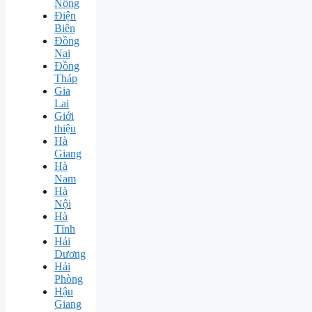
Nông
Điện
Biên
Đồng
Nai
Đồng
Tháp
Gia
Lai
Giới
thiệu
Hà
Giang
Hà
Nam
Hà
Nội
Hà
Tĩnh
Hải
Dương
Hải
Phòng
Hậu
Giang