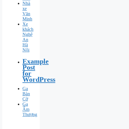
Nhà
xe
Văn
Minh
Xe
khách
Nghệ
An
Hà
Nội
Example
Post
for
WordPress
Ga
Bàn
Cờ
Ga
Ấm
Thượng