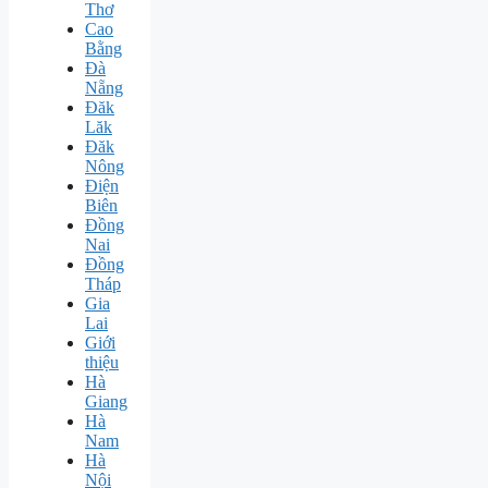
Thơ
Cao
Bằng
Đà
Nẵng
Đăk
Lăk
Đăk
Nông
Điện
Biên
Đồng
Nai
Đồng
Tháp
Gia
Lai
Giới
thiệu
Hà
Giang
Hà
Nam
Hà
Nội