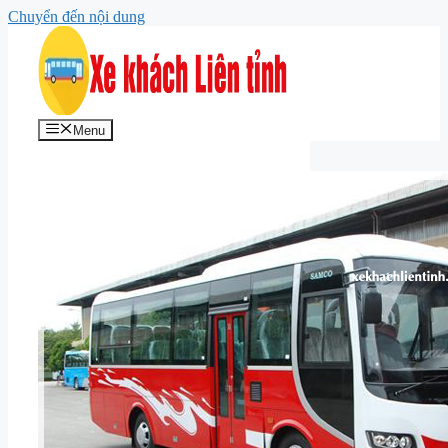
Chuyển đến nội dung
Menu