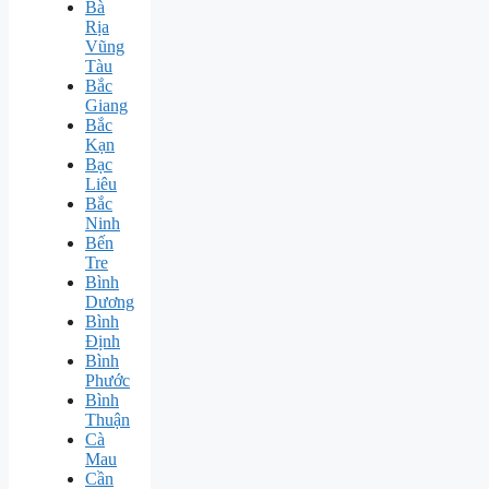
Bà
Rịa
Vũng
Tàu
Bắc
Giang
Bắc
Kạn
Bạc
Liêu
Bắc
Ninh
Bến
Tre
Bình
Dương
Bình
Định
Bình
Phước
Bình
Thuận
Cà
Mau
Cần