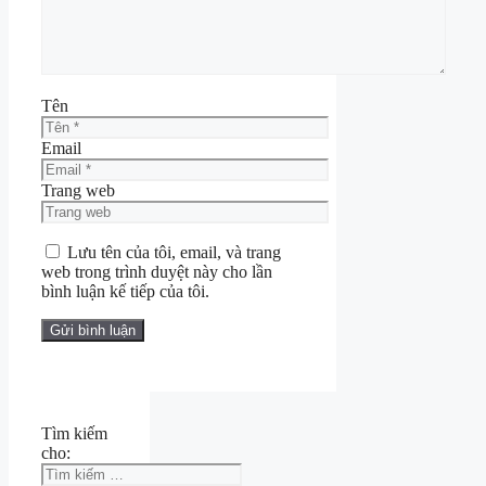
Tên
Email
Trang web
Lưu tên của tôi, email, và trang
web trong trình duyệt này cho lần
bình luận kế tiếp của tôi.
Tìm kiếm
cho: