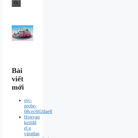
Bài
viết
mới
svc-
probe-
08cec602dae8
Hogyan
kerüld
el a
váratlan