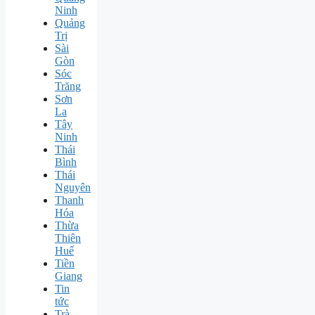
Ninh
Quảng
Trị
Sài
Gòn
Sóc
Trăng
Sơn
La
Tây
Ninh
Thái
Bình
Thái
Nguyên
Thanh
Hóa
Thừa
Thiên
Huế
Tiền
Giang
Tin
tức
Trà