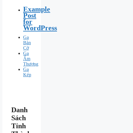
Example
Post
for
WordPress
Ga
Bàn
Cờ
Ga
Ấm
Thượng
Ga
Kép
Danh
Sách
Tỉnh