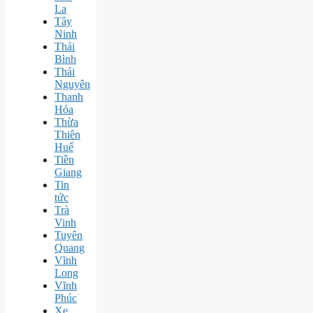
La
Tây
Ninh
Thái
Bình
Thái
Nguyên
Thanh
Hóa
Thừa
Thiên
Huế
Tiền
Giang
Tin
tức
Trà
Vinh
Tuyên
Quang
Vĩnh
Long
Vĩnh
Phúc
Xe