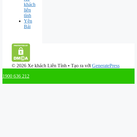
khách
liên
tỉnh
Yên
Bái
© 2026 Xe khách Liên Tỉnh
• Tạo ra với
GeneratePress
1900 636 212