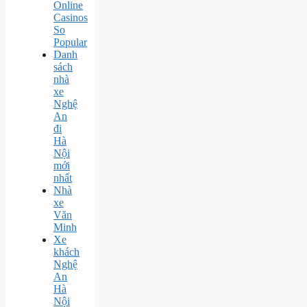
Online
Casinos
So
Popular
Danh
sách
nhà
xe
Nghệ
An
đi
Hà
Nội
mới
nhất
Nhà
xe
Văn
Minh
Xe
khách
Nghệ
An
Hà
Nội