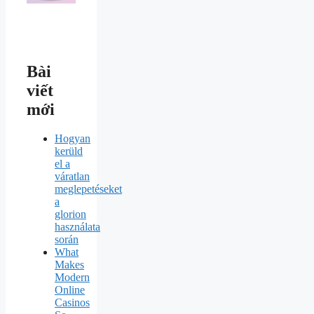
Bài
viết
mới
Hogyan
kerüld
el a
váratlan
meglepetéseket
a
glorion
használata
során
What
Makes
Modern
Online
Casinos