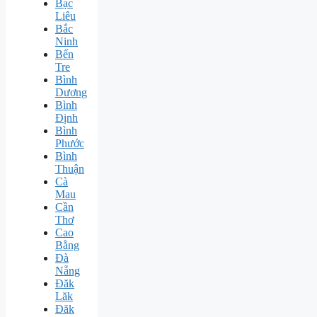
Bạc
Liêu
Bắc
Ninh
Bến
Tre
Bình
Dương
Bình
Định
Bình
Phước
Bình
Thuận
Cà
Mau
Cần
Thơ
Cao
Bằng
Đà
Nẵng
Đăk
Lăk
Đăk