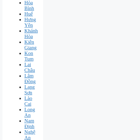
Hòa
Bình
Huế
Hưng
Yên
Khánh
Hòa
Kiên
Giang
Kon
Tum
Lai
Châu
Lâm
Đồng
Lạng
Sơn
Lào
Cai
Long
An
Nam
Định
Nghệ
An