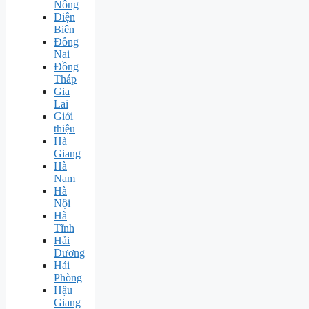
Nông
Điện
Biên
Đồng
Nai
Đồng
Tháp
Gia
Lai
Giới
thiệu
Hà
Giang
Hà
Nam
Hà
Nội
Hà
Tĩnh
Hải
Dương
Hải
Phòng
Hậu
Giang