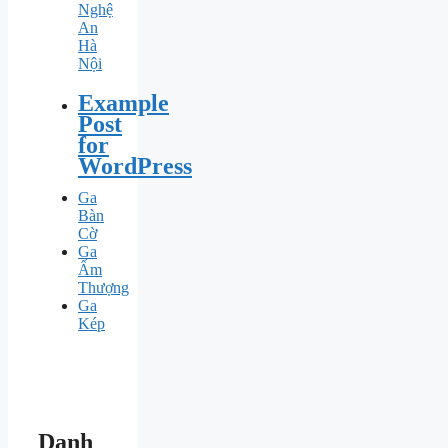
Nghệ
An
Hà
Nội
Example
Post
for
WordPress
Ga
Bàn
Cờ
Ga
Ấm
Thượng
Ga
Kép
Danh