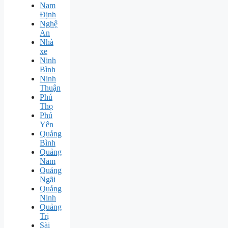
Nam
Định
Nghệ
An
Nhà
xe
Ninh
Bình
Ninh
Thuận
Phú
Thọ
Phú
Yên
Quảng
Bình
Quảng
Nam
Quảng
Ngãi
Quảng
Ninh
Quảng
Trị
Sài