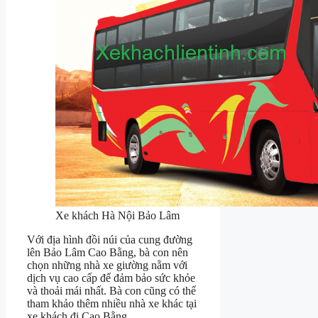
Xe khách Hà Nội Bảo Lâm
Với địa hình đồi núi của cung đường
lên Bảo Lâm Cao Bằng, bà con nên
chọn những nhà xe giường nằm với
dịch vụ cao cấp để đảm bảo sức khỏe
và thoải mái nhất. Bà con cũng có thể
tham khảo thêm nhiều nhà xe khác tại
xe khách đi Cao Bằng.