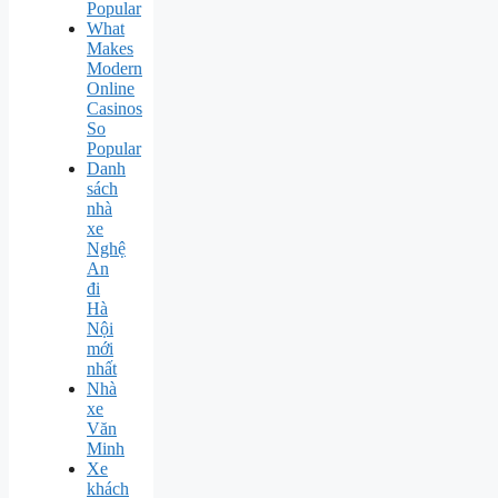
Popular
What
Makes
Modern
Online
Casinos
So
Popular
Danh
sách
nhà
xe
Nghệ
An
đi
Hà
Nội
mới
nhất
Nhà
xe
Văn
Minh
Xe
khách