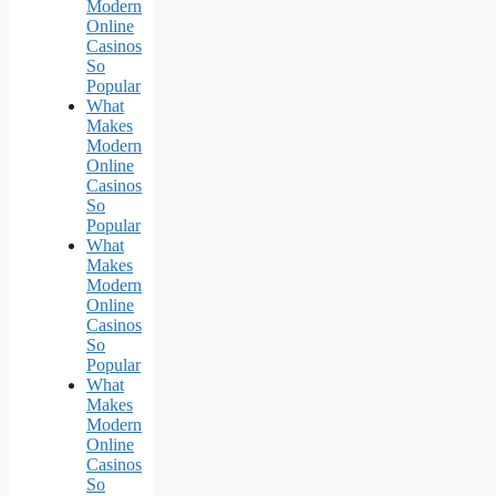
Modern
Online
Casinos
So
Popular
What
Makes
Modern
Online
Casinos
So
Popular
What
Makes
Modern
Online
Casinos
So
Popular
What
Makes
Modern
Online
Casinos
So