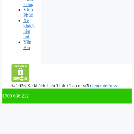
Long
Vĩnh
Phúc
Xe
khách
liên
tỉnh
Yên
Bái
© 2026 Xe khách Liên Tỉnh
• Tạo ra với
GeneratePress
1900 636 212