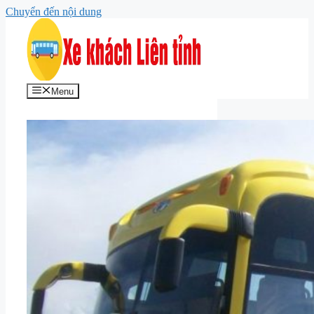
Chuyển đến nội dung
Menu