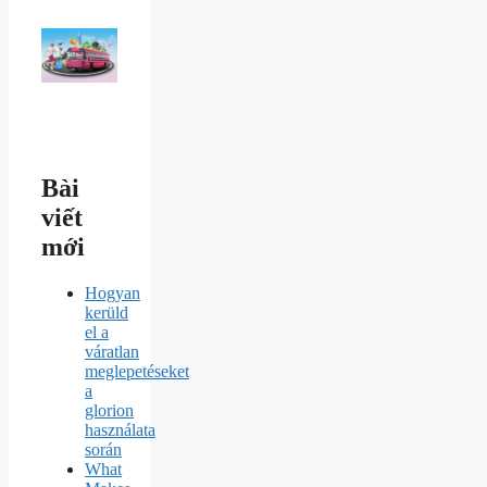
Bài
viết
mới
Hogyan
kerüld
el a
váratlan
meglepetéseket
a
glorion
használata
során
What