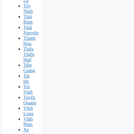
La
Tây
Ninh
Thái
Bình
Thái
Nguyên
Thanh
Hóa
Thừa
Thiên
Huế
Tiền
Giang
Tin
tức
Trà
Vinh
Tuyên
Quang
Vĩnh
Long
Vĩnh
Phúc
Xe