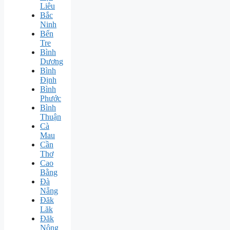
Liêu
Bắc
Ninh
Bến
Tre
Bình
Dương
Bình
Định
Bình
Phước
Bình
Thuận
Cà
Mau
Cần
Thơ
Cao
Bằng
Đà
Nẵng
Đăk
Lăk
Đăk
Nông