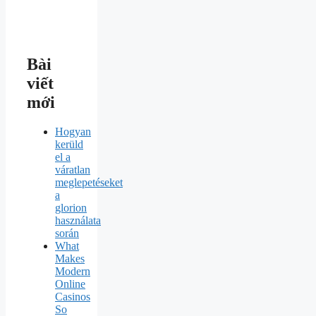
Bài
viết
mới
Hogyan
kerüld
el a
váratlan
meglepetéseket
a
glorion
használata
során
What
Makes
Modern
Online
Casinos
So