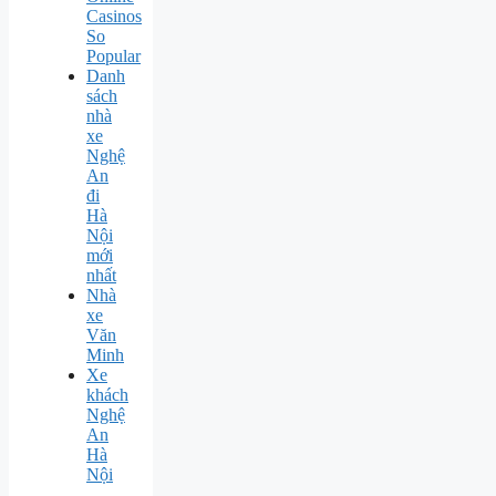
Casinos
So
Popular
Danh
sách
nhà
xe
Nghệ
An
đi
Hà
Nội
mới
nhất
Nhà
xe
Văn
Minh
Xe
khách
Nghệ
An
Hà
Nội