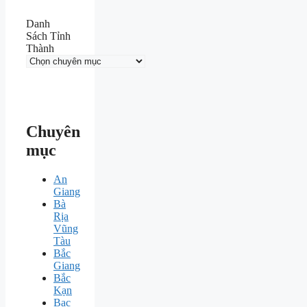
Danh
Sách Tỉnh
Thành
Chuyên
mục
An
Giang
Bà
Rịa
Vũng
Tàu
Bắc
Giang
Bắc
Kạn
Bạc