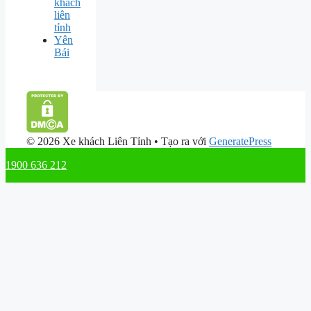
khách
liên
tỉnh
Yên
Bái
© 2026 Xe khách Liên Tỉnh
• Tạo ra với
GeneratePress
1900 636 212