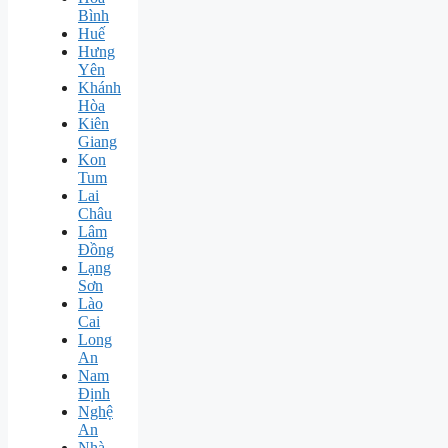
Bình
Huế
Hưng
Yên
Khánh
Hòa
Kiên
Giang
Kon
Tum
Lai
Châu
Lâm
Đồng
Lạng
Sơn
Lào
Cai
Long
An
Nam
Định
Nghệ
An
Nhà