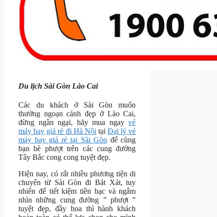
Du lịch Sài Gòn Lào Cai
Các du khách ở Sài Gòn muốn
thưởng ngoạn cảnh đẹp ở Lào Cai,
đừng ngần ngại, hãy mua ngay
vé
máy bay giá rẻ đi Hà Nội
tại
Đại lý vé
máy bay giá rẻ tại Sài Gòn
để cùng
bạn bè phượt trên các cung đường
Tây Bắc cong cong tuyệt đẹp.
Hiện nay, có rất nhiều phương tiện di
chuyển từ Sài Gòn đi Bát Xát, tuy
nhiên để tiết kiệm tiền bạc và ngắm
nhìn những cung đường ” phượt ”
tuyệt đẹp, đầy hoa thì hành khách