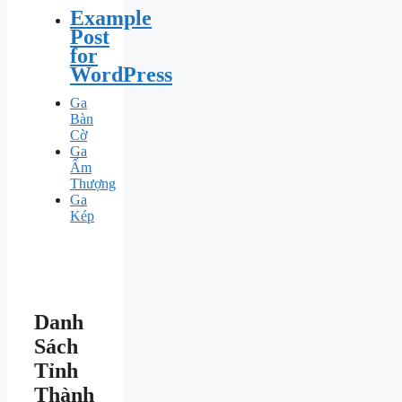
Example
Post
for
WordPress
Ga
Bàn
Cờ
Ga
Ấm
Thượng
Ga
Kép
Danh
Sách
Tỉnh
Thành