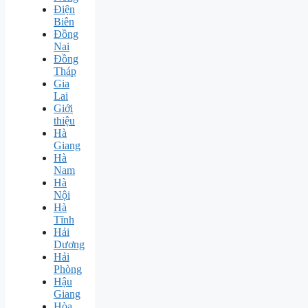
Điện
Biên
Đồng
Nai
Đồng
Tháp
Gia
Lai
Giới
thiệu
Hà
Giang
Hà
Nam
Hà
Nội
Hà
Tĩnh
Hải
Dương
Hải
Phòng
Hậu
Giang
Hòa