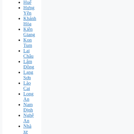
Huế
Hưng
Yên
Khánh
Hòa
Kiên
Giang
Kon
Tum
Lai
Châu
Lâm
Đồng
Lạng
Sơn
Lào
Cai
Long
An
Nam
Định
Nghệ
An
Nhà
xe