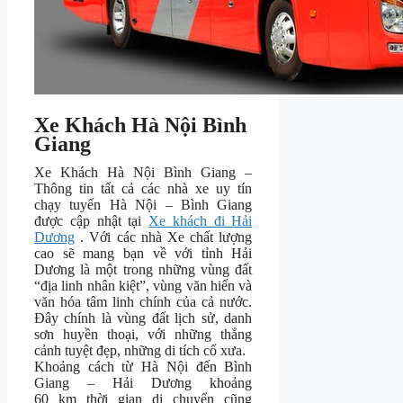
Xe Khách Hà Nội Bình
Giang
Xe Khách Hà Nội Bình Giang –
Thông tin tất cả các nhà xe uy tín
chạy tuyến Hà Nội – Bình Giang
được cập nhật tại
Xe khách đi Hải
Dương
. Với các nhà Xe chất lượng
cao sẽ mang bạn về với tỉnh Hải
Dương là một trong những vùng đất
“địa linh nhân kiệt”, vùng văn hiến và
văn hóa tâm linh chính của cả nước.
Đây chính là vùng đất lịch sử, danh
sơn huyền thoại, với những thắng
cảnh tuyệt đẹp, những di tích cổ xưa.
Khoảng cách từ Hà Nội đến Bình
Giang – Hải Dương khoảng
60 km thời gian di chuyển cũng