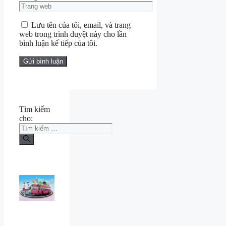
Lưu tên của tôi, email, và trang
web trong trình duyệt này cho lần
bình luận kế tiếp của tôi.
Tìm kiếm
cho: