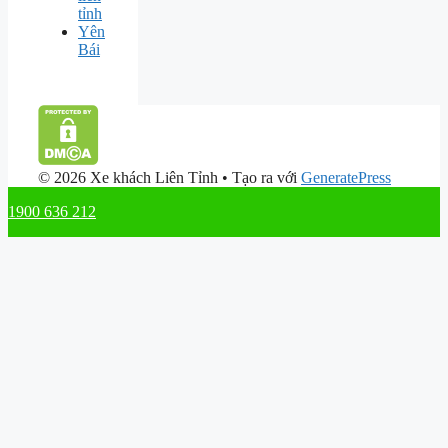
tỉnh
Yên
Bái
© 2026 Xe khách Liên Tỉnh
• Tạo ra với
GeneratePress
1900 636 212