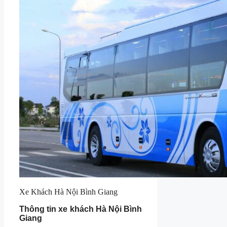
Xe Khách Hà Nội Bình Giang
Thông tin xe khách Hà Nội Bình
Giang