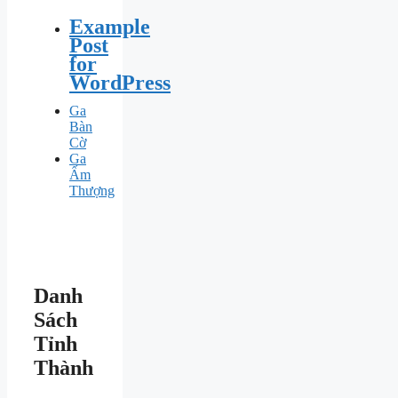
Example
Post
for
WordPress
Ga
Bàn
Cờ
Ga
Ấm
Thượng
Danh
Sách
Tỉnh
Thành