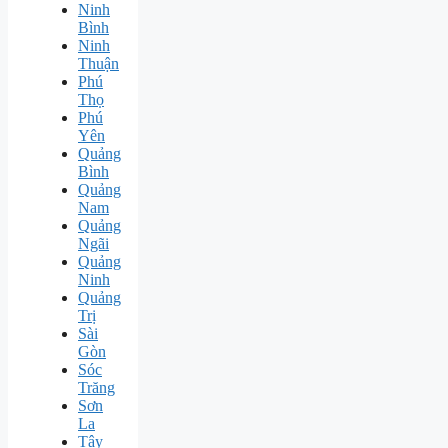
Ninh
Bình
Ninh
Thuận
Phú
Thọ
Phú
Yên
Quảng
Bình
Quảng
Nam
Quảng
Ngãi
Quảng
Ninh
Quảng
Trị
Sài
Gòn
Sóc
Trăng
Sơn
La
Tây