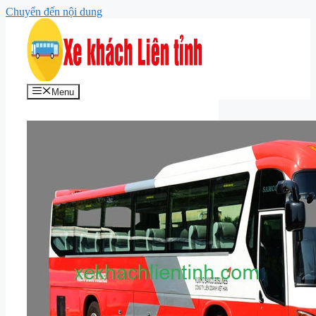
Chuyển đến nội dung
Menu