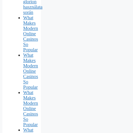
glorion
használata
során
What
Makes
Modern
Online
Casinos
So
Popular
What
Makes
Modern
Online
Casinos
So
Popular
What
Makes
Modern
Online
Casinos
So
Popular
What