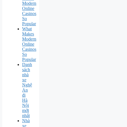
Modern
Online
Casinos
So
Popular
What
Makes
Modern
Online
Casinos
So
Popular
Danh
sách
nhà
xe
Nghệ
An
đi
Hà
Nội
mới
nhất
Nhà
xe