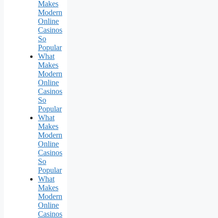
Makes
Modern
Online
Casinos
So
Popular
What
Makes
Modern
Online
Casinos
So
Popular
What
Makes
Modern
Online
Casinos
So
Popular
What
Makes
Modern
Online
Casinos