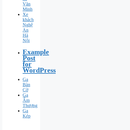
Văn
Minh
Xe
khách
Nghệ
An
Hà
Nội
Example
Post
for
WordPress
Ga
Bàn
Cờ
Ga
Ấm
Thượng
Ga
Kép