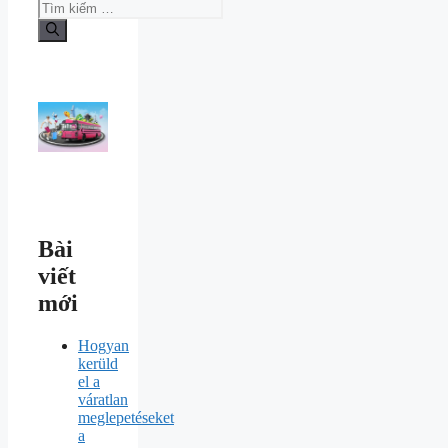
Bài
viết
mới
Hogyan
kerüld
el a
váratlan
meglepetéseket
a