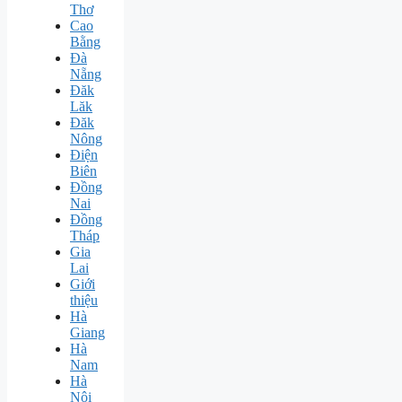
Thơ
Cao
Bằng
Đà
Nẵng
Đăk
Lăk
Đăk
Nông
Điện
Biên
Đồng
Nai
Đồng
Tháp
Gia
Lai
Giới
thiệu
Hà
Giang
Hà
Nam
Hà
Nội