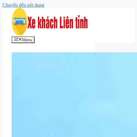
Chuyển đến nội dung
Menu