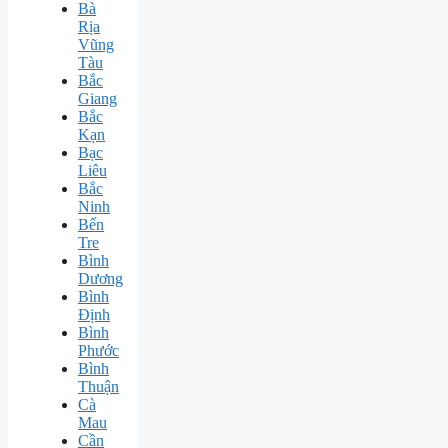
Bà
Rịa
Vũng
Tàu
Bắc
Giang
Bắc
Kạn
Bạc
Liêu
Bắc
Ninh
Bến
Tre
Bình
Dương
Bình
Định
Bình
Phước
Bình
Thuận
Cà
Mau
Cần