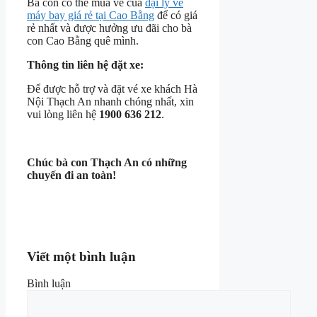
Bà con có thể mua vé của
đại lý vé
máy bay giá rẻ tại Cao Bằng
để có giá
rẻ nhất và được hưởng ưu đãi cho bà
con Cao Bằng quê mình.
Thông tin liên hệ đặt xe:
Để được hỗ trợ và đặt vé xe khách Hà
Nội Thạch An nhanh chóng nhất, xin
vui lòng liên hệ
1900 636 212
.
Chúc bà con Thạch An có những
chuyến đi an toàn!
Viết một bình luận
Bình luận